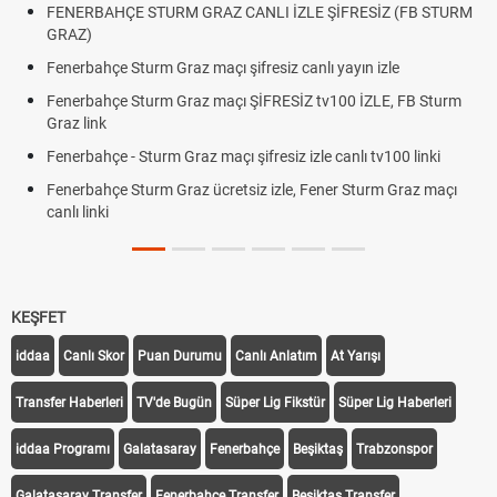
FENERBAHÇE STURM GRAZ CANLI İZLE ŞİFRESİZ (FB STURM
GRAZ)
Fenerbahçe Sturm Graz maçı şifresiz canlı yayın izle
Fenerbahçe Sturm Graz maçı ŞİFRESİZ tv100 İZLE, FB Sturm
Graz link
Fenerbahçe - Sturm Graz maçı şifresiz izle canlı tv100 linki
Fenerbahçe Sturm Graz ücretsiz izle, Fener Sturm Graz maçı
canlı linki
KEŞFET
iddaa
Canlı Skor
Puan Durumu
Canlı Anlatım
At Yarışı
Transfer Haberleri
TV'de Bugün
Süper Lig Fikstür
Süper Lig Haberleri
iddaa Programı
Galatasaray
Fenerbahçe
Beşiktaş
Trabzonspor
Galatasaray Transfer
Fenerbahçe Transfer
Beşiktaş Transfer