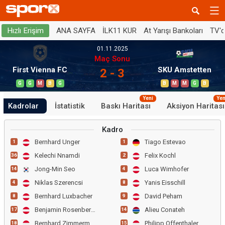
ANA SAYFA
İLK11 KUR
At Yarışı Bankoları
TV'
Hızlı Erişim
01.11.2025
Maç Sonu
First Vienna FC
SKU Amstetten
2 - 3
G
G
M
B
G
B
M
M
G
B
Yeni
Yen
Kadrolar
İstatistik
Baskı Haritası
Aksiyon Haritası
Kadro
Bernhard Unger
Tiago Estevao
1
1
Kelechi Nnamdi
Felix Kochl
36
2
Jong-Min Seo
Luca Wimhofer
14
4
Niklas Szerencsi
Yanis Eisschill
4
8
Bernhard Luxbacher
David Peham
8
9
Benjamin Rosenberger
Alieu Conateh
17
14
Bernhard Zimmermann
Philipp Offenthaler
18
15