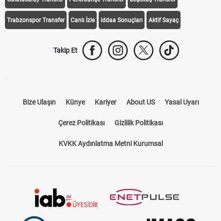
Trabzonspor Transfer
Canlı İzle
iddaa Sonuçları
Aktif Sayaç
Takip Et
Bize Ulaşın
Künye
Kariyer
About US
Yasal Uyarı
Çerez Politikası
Gizlilik Politikası
KVKK Aydınlatma Metni Kurumsal