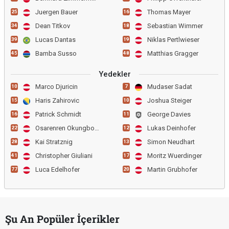
Juergen Bauer
Thomas Mayer
25
16
Dean Titkov
Sebastian Wimmer
34
18
Lucas Dantas
Niklas Pertlwieser
39
19
Bamba Susso
Matthias Gragger
45
48
Yedekler
Marco Djuricin
Mudaser Sadat
10
7
Haris Zahirovic
Joshua Steiger
15
10
Patrick Schmidt
George Davies
16
11
Osarenren Okungbowa
Lukas Deinhofer
22
12
Kai Stratznig
Simon Neudhart
28
13
Christopher Giuliani
Moritz Wuerdinger
41
17
Luca Edelhofer
Martin Grubhofer
77
20
Şu An Popüler İçerikler