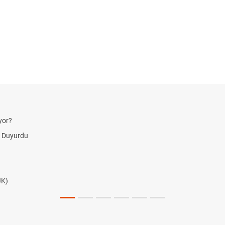
yor?
i Duyurdu
JK)