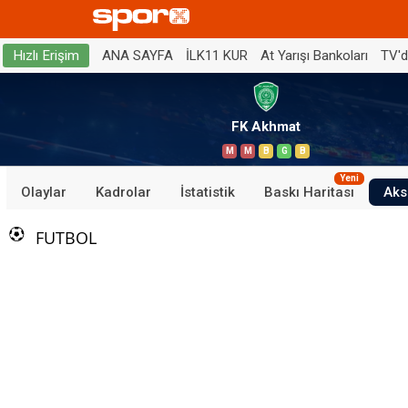
ANA SAYFA
İLK11 KUR
At Yarışı Bankoları
TV'
Hızlı Erişim
FK Akhmat
M
M
B
G
B
Yeni
Olaylar
Kadrolar
İstatistik
Baskı Haritası
Aks
FUTBOL