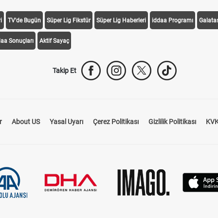
i
TV'de Bugün
Süper Lig Fikstür
Süper Lig Haberleri
iddaa Programı
Galata
daa Sonuçları
Aktif Sayaç
Takip Et
r
About US
Yasal Uyarı
Çerez Politikası
Gizlilik Politikası
KVK