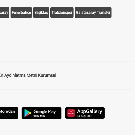
saray
Fenerbahçe
Beşiktaş
Trabzonspor
Galatasaray Transfer
K Aydınlatma Metni Kurumsal