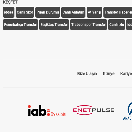
KEŞFET
iddaa
Canlı Skor
Puan Durumu
Canlı Anlatım
At Yarışı
Transfer Haberler
Fenerbahçe Transfer
Beşiktaş Transfer
Trabzonspor Transfer
Canlı İzle
id
Bize Ulaşın
Künye
Kariye