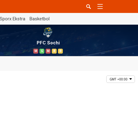
Sporx Ekstra
Basketbol
PFC Sochi
M
G
M
B
B
GMT +00:00