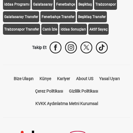
iddaa Programı
Galatasaray
Fenerbahçe
Beşiktaş
Trabzonspor
Galatasaray Transfer
Fenerbahçe Transfer
Beşiktaş Transfer
Trabzonspor Transfer
Canlı İzle
iddaa Sonuçları
Aktif Sayaç
Takip Et
Bize Ulaşın
Künye
Kariyer
About US
Yasal Uyarı
Çerez Politikası
Gizlilik Politikası
KVKK Aydınlatma Metni Kurumsal