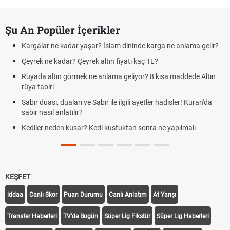
Şu An Popüler İçerikler
Kargalar ne kadar yaşar? İslam dininde karga ne anlama gelir?
Çeyrek ne kadar? Çeyrek altın fiyatı kaç TL?
Rüyada altın görmek ne anlama geliyor? 8 kısa maddede Altın
rüya tabiri
Sabır duası, duaları ve Sabır ile ilgili ayetler hadisler! Kuran'da
sabır nasıl anlatılır?
Kediler neden kusar? Kedi kustuktan sonra ne yapılmalı
KEŞFET
iddaa
Canlı Skor
Puan Durumu
Canlı Anlatım
At Yarışı
Transfer Haberleri
TV'de Bugün
Süper Lig Fikstür
Süper Lig Haberleri