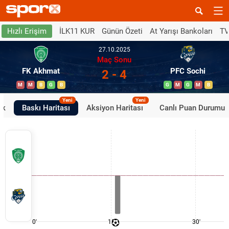
İLK11 KUR
Günün Özeti
At Yarışı Bankoları
TV
Hızlı Erişim
27.10.2025
Maç Sonu
FK Akhmat
PFC Sochi
2 - 4
M
M
B
G
B
G
M
G
M
B
Yeni
Yeni
ik
Baskı Haritası
Aksiyon Haritası
Canlı Puan Durumu
0'
15'
30'