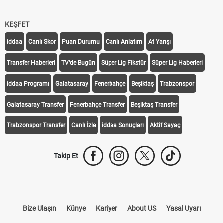
KEŞFET
iddaa
Canlı Skor
Puan Durumu
Canlı Anlatım
At Yarışı
Transfer Haberleri
TV'de Bugün
Süper Lig Fikstür
Süper Lig Haberleri
iddaa Programı
Galatasaray
Fenerbahçe
Beşiktaş
Trabzonspor
Galatasaray Transfer
Fenerbahçe Transfer
Beşiktaş Transfer
Trabzonspor Transfer
Canlı İzle
iddaa Sonuçları
Aktif Sayaç
Takip Et
Bize Ulaşın
Künye
Kariyer
About US
Yasal Uyarı