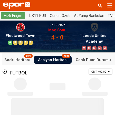
İLK11 KUR
Günün Özeti
At Yarışı Bankoları
TV'
Hızlı Erişim
07.10.2025
Maç Sonu
Fleetwood Town
Leeds United
4 - 0
Academy
G
B
B
B
B
M
M
M
M
M
Yeni
Yeni
Baskı Haritası
Aksiyon Haritası
Canlı Puan Durumu
FUTBOL
GMT +00:00