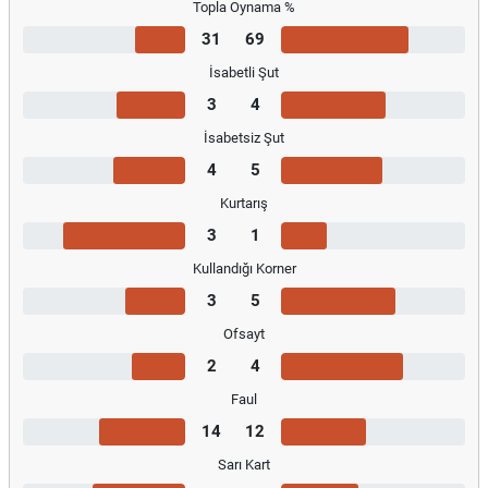
Topla Oynama %
31
69
İsabetli Şut
3
4
İsabetsiz Şut
4
5
Kurtarış
3
1
Kullandığı Korner
3
5
Ofsayt
2
4
Faul
14
12
Sarı Kart