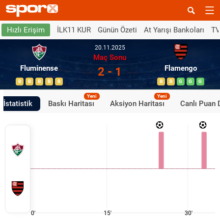
İLK11 KUR
Günün Özeti
At Yarışı Bankoları
TV
Hızlı Erişim
20.11.2025
Maç Sonu
Fluminense
Flamengo
2 - 1
B
B
B
B
B
B
B
G
G
G
Yeni
Yeni
İstatistik
Baskı Haritası
Aksiyon Haritası
Canlı Puan
0'
15'
30'