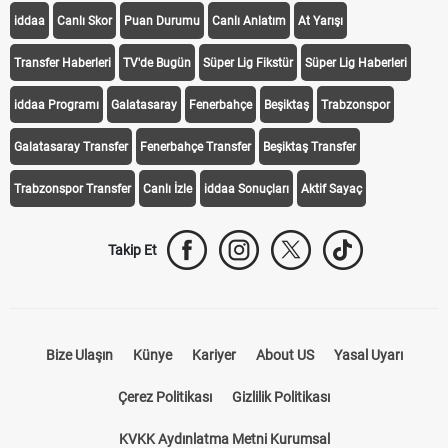
iddaa
Canlı Skor
Puan Durumu
Canlı Anlatım
At Yarışı
Transfer Haberleri
TV'de Bugün
Süper Lig Fikstür
Süper Lig Haberleri
iddaa Programı
Galatasaray
Fenerbahçe
Beşiktaş
Trabzonspor
Galatasaray Transfer
Fenerbahçe Transfer
Beşiktaş Transfer
Trabzonspor Transfer
Canlı İzle
iddaa Sonuçları
Aktif Sayaç
Takip Et
Bize Ulaşın
Künye
Kariyer
About US
Yasal Uyarı
Çerez Politikası
Gizlilik Politikası
KVKK Aydınlatma Metni Kurumsal