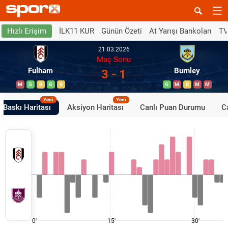
İLK11 KUR
Günün Özeti
At Yarışı Bankoları
TV
Hızlı Erişim
21.03.2026
Maç Sonu
Fulham
Burnley
3 - 1
M
G
B
G
B
G
M
B
M
M
Yeni
Yeni
Baskı Haritası
Aksiyon Haritası
Canlı Puan Durumu
Ca
0'
15'
30'