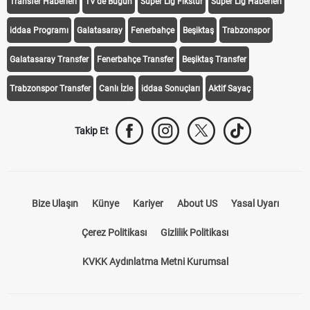
Transfer Haberleri
TV'de Bugün
Süper Lig Fikstür
Süper Lig Haberleri
iddaa Programı
Galatasaray
Fenerbahçe
Beşiktaş
Trabzonspor
Galatasaray Transfer
Fenerbahçe Transfer
Beşiktaş Transfer
Trabzonspor Transfer
Canlı İzle
iddaa Sonuçları
Aktif Sayaç
Takip Et
Bize Ulaşın
Künye
Kariyer
About US
Yasal Uyarı
Çerez Politikası
Gizlilik Politikası
KVKK Aydınlatma Metni Kurumsal