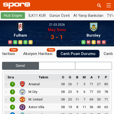
İLK11 KUR
Günün Özeti
At Yarışı Bankoları
TV'
Hızlı Erişim
21.03.2026
Maç Sonu
Fulham
Burnley
3 - 1
M
G
B
G
B
G
M
B
M
M
Yeni
Yeni
 Haritası
Aksiyon Haritası
Canlı Puan Durumu
Canlı 
Genel
İç Saha
Dış Saha
Sıra
Takım
O
G
B
M
A
Y
P
-
Arsenal
38
26
7
5
71
27
85
1
-
M.City
38
23
9
6
77
35
78
2
-
M. United
38
20
11
7
69
50
71
3
-
Aston Villa
38
19
8
11
56
49
65
4