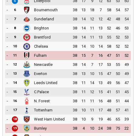
-
Liverpool
38
17
9
12
63
53
60
5
-
Bournemouth
38
13
18
7
58
54
57
6
-
Sunderland
38
14
12
12
42
48
54
7
-
Brighton
38
14
11
13
52
46
53
8
-
Brentford
38
14
11
13
55
52
53
9
-
Chelsea
38
14
10
14
58
52
52
10
-
Fulham
38
15
7
16
47
51
52
11
-
Newcastle
38
14
7
17
53
55
49
12
-
Everton
38
13
10
15
47
50
49
13
-
Leeds United
38
11
14
13
49
56
47
14
-
C.Palace
38
11
12
15
41
51
45
15
-
N. Forest
38
11
11
16
48
51
44
16
-
Tottenham
38
10
11
17
48
57
41
17
-
West Ham United
38
10
9
19
46
65
39
18
-
Burnley
38
4
10
24
38
75
22
19