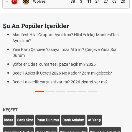
-
Wolves
38
3
11
24
27
68
20
20
Şu An Popüler İçerikler
Manifest Hilal Gruptan Ayrıldı mı? Hilal Yelekçi Manifest'ten
Ayrıldı mı?
Yeni Parti Çerçeve Yasaya İmza Attı mı? Çerçeve Yasa Son
Durum
Şöförler Odası cumartesi, pazar açık mı? 2026
Bedelli Askerlik Ücreti 2026 Ne Kadar? Zam mı gelecek?
Bedelli askerlik çarşı izni var mı? 2026 ziyaret var mı?
KEŞFET
iddaa
Canlı Skor
Puan Durumu
Canlı Anlatım
At Yarışı