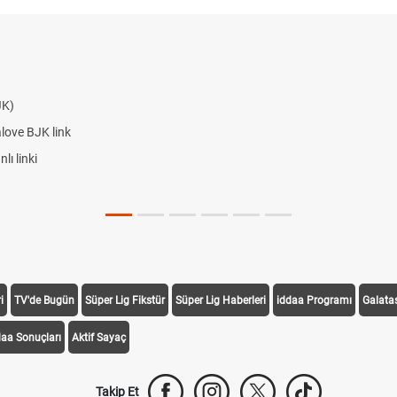
JK)
alove BJK link
ı linki
i
TV'de Bugün
Süper Lig Fikstür
Süper Lig Haberleri
iddaa Programı
Galata
daa Sonuçları
Aktif Sayaç
Takip Et