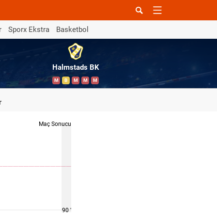
r
Sporx Ekstra
Basketbol
Halmstads BK
M
B
M
M
M
r
Maç Sonucu
90 '