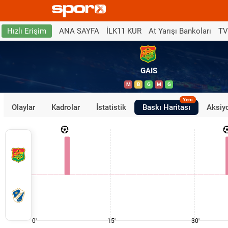
ANA SAYFA
İLK11 KUR
At Yarışı Bankoları
TV
Hızlı Erişim
GAIS
M
B
G
M
G
Yeni
Olaylar
Kadrolar
İstatistik
Baskı Haritası
Aksiyo
0'
15'
30'