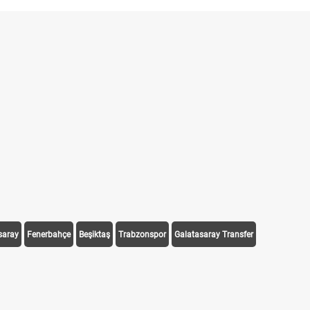
saray
Fenerbahçe
Beşiktaş
Trabzonspor
Galatasaray Transfer