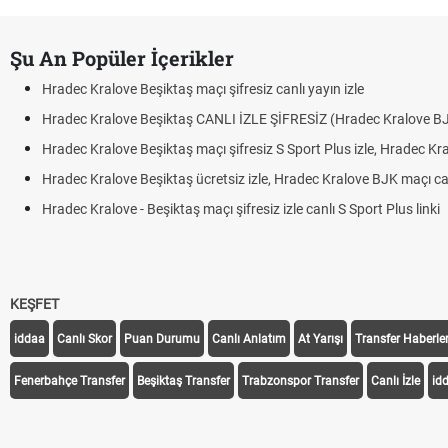
Şu An Popüler İçerikler
Hradec Kralove Beşiktaş maçı şifresiz canlı yayın izle
Hradec Kralove Beşiktaş CANLI İZLE ŞİFRESİZ (Hradec Kralove B
Hradec Kralove Beşiktaş maçı şifresiz S Sport Plus izle, Hradec Kr
Hradec Kralove Beşiktaş ücretsiz izle, Hradec Kralove BJK maçı canl
Hradec Kralove - Beşiktaş maçı şifresiz izle canlı S Sport Plus linki
KEŞFET
iddaa
Canlı Skor
Puan Durumu
Canlı Anlatım
At Yarışı
Transfer Haberler
Fenerbahçe Transfer
Beşiktaş Transfer
Trabzonspor Transfer
Canlı İzle
id