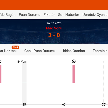
'de Bugün
Puan Durumu
Fikstür
Son Haberler
Ücretsiz Oyunla
26.07.2025
Maç Sonu
3 - 0
Yeni
n Haritası
Canlı Puan Durumu
İddaa Oranları
Tahminle
İlk Yarı
45'
60'
75'