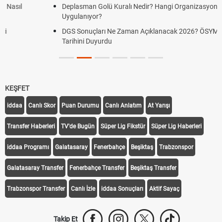
Deplasman Golü Kuralı Nedir? Hangi Organizasyonlarda
Uygulanıyor?
DGS Sonuçları Ne Zaman Açıklanacak 2026? ÖSYM Sonuç
Tarihini Duyurdu
KEŞFET
iddaa
Canlı Skor
Puan Durumu
Canlı Anlatım
At Yarışı
Transfer Haberleri
TV'de Bugün
Süper Lig Fikstür
Süper Lig Haberleri
iddaa Programı
Galatasaray
Fenerbahçe
Beşiktaş
Trabzonspor
Galatasaray Transfer
Fenerbahçe Transfer
Beşiktaş Transfer
Trabzonspor Transfer
Canlı İzle
iddaa Sonuçları
Aktif Sayaç
Takip Et