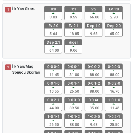
İlk Yarı Skoru
0:0
1:1
2:2
Ev 1:0
1
3.03
9.59
66.00
2.90
Ev 2:0
Ev 2:1
Dep 1:0
Dep 2:0
5.64
18.85
9.68
65.00
Dep 2:1
diğer
64.00
9.06
İlk Yarı/Maç
0-0 0-0
0-0 0-1
0-0 0-2
0-0 0-3
1
Sonucu Skorları
11.45
31.00
88.00
88.00
0-0 1-0
0-0 1-1
0-0 1-2
0-0 2-0
10.55
26.50
88.00
16.70
0-0 2-1
0-0 3-0
0:0 4+
1-0 1-0
44.00
39.50
35.00
11.45
1-0 1-1
1-0 1-2
1-0 2-0
1-0 2-1
26.50
88.00
9.68
25.50