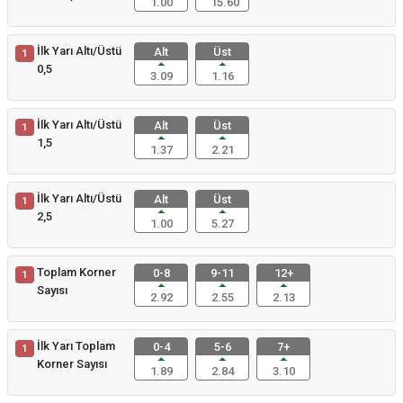
1.00
15.60
İlk Yarı Altı/Üstü
Alt
Üst
1
0,5
3.09
1.16
İlk Yarı Altı/Üstü
Alt
Üst
1
1,5
1.37
2.21
İlk Yarı Altı/Üstü
Alt
Üst
1
2,5
1.00
5.27
Toplam Korner
0-8
9-11
12+
1
Sayısı
2.92
2.55
2.13
İlk Yarı Toplam
0-4
5-6
7+
1
Korner Sayısı
1.89
2.84
3.10