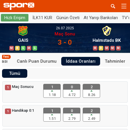
İLK11 KUR
Günün Özeti
At Yarışı Bankoları
TV'
Hızlı Erişim
26.07.2025
Maç Sonu
GAIS
Halmstads BK
3 - 0
M
B
G
M
G
M
B
M
M
M
Yeni
tası
Canlı Puan Durumu
İddaa Oranları
Tahminler
Tümü
Maç Sonucu
1
0
2
1
1.18
4.72
8.26
Handikap 0:1
1
0
2
1
1.51
2.79
2.49