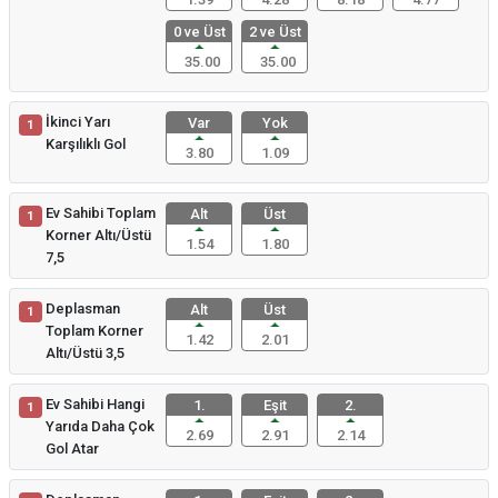
0 ve Üst
2 ve Üst
35.00
35.00
İkinci Yarı
Var
Yok
1
Karşılıklı Gol
3.80
1.09
Ev Sahibi Toplam
Alt
Üst
1
Korner Altı/Üstü
1.54
1.80
7,5
Deplasman
Alt
Üst
1
Toplam Korner
1.42
2.01
Altı/Üstü 3,5
Ev Sahibi Hangi
1.
Eşit
2.
1
Yarıda Daha Çok
2.69
2.91
2.14
Gol Atar