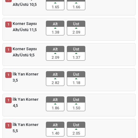
Altı/Üstü 10,5
1.65
1.66
Korner Sayısı
Alt
Üst
1
Altı/Üstü 11,5
1.38
2.09
Korner Sayısı
Alt
Üst
1
Altı/Üstü 9,5
2.09
1.37
İlk Yarı Korner
Alt
Üst
1
3,5
2.82
1.18
İlk Yarı Korner
Alt
Üst
1
4,5
1.86
1.50
İlk Yarı Korner
Alt
Üst
1
5,5
1.40
2.05