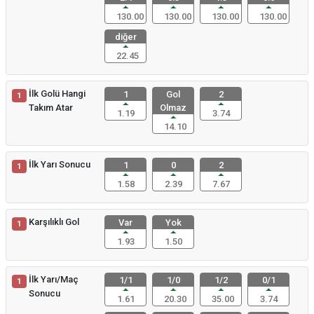
130.00
130.00
130.00
130.00
diğer
22.45
İlk Golü Hangi
1
Gol
2
1
Takım Atar
Olmaz
1.19
3.74
14.10
İlk Yarı Sonucu
1
0
2
1
1.58
2.39
7.67
Karşılıklı Gol
Var
Yok
1
1.93
1.50
İlk Yarı/Maç
1/1
1/0
1/2
0/1
1
Sonucu
1.61
20.30
35.00
3.74