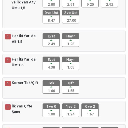
ve İlk Yarı Altı/
2.80
2.91
9.20
2.92
Üstü 1,5
0 ve Üst
2 ve Üst
8.47
27.00
Her İki Yarı da
Evet
Hayır
1
Alt 1.5
2.49
1.28
Her İki Yarı da
Evet
Hayır
1
Üst 1.5
4.38
1.05
Korner Tek/Çift
Tek
Çift
1
1.66
1.65
İlk Yarı Çifte
1 ve 0
1 ve 2
0 ve 2
1
Şans
1.00
1.24
1.67