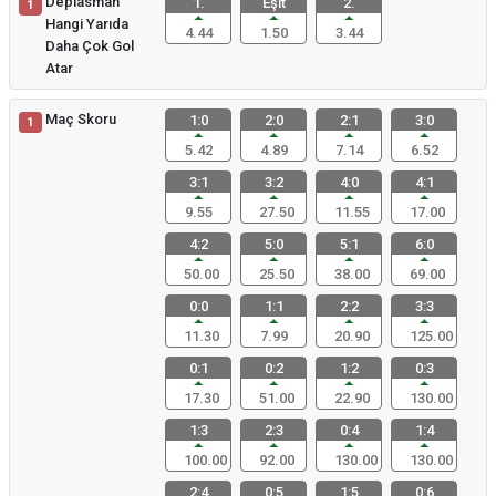
Deplasman
1.
Eşit
2.
1
Hangi Yarıda
4.44
1.50
3.44
Daha Çok Gol
Atar
Maç Skoru
1:0
2:0
2:1
3:0
1
5.42
4.89
7.14
6.52
3:1
3:2
4:0
4:1
9.55
27.50
11.55
17.00
4:2
5:0
5:1
6:0
50.00
25.50
38.00
69.00
0:0
1:1
2:2
3:3
11.30
7.99
20.90
125.00
0:1
0:2
1:2
0:3
17.30
51.00
22.90
130.00
1:3
2:3
0:4
1:4
100.00
92.00
130.00
130.00
2:4
0:5
1:5
0:6