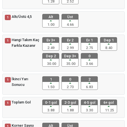
1.28
2.52
Altı/Üstü 4,5
Alt
Üst
1
1.00
4.66
Hangi Takım Kaç
Ev 3+
Ev 2
Ev 1
Dep 1
1
Farkla Kazanır
2.49
2.99
2.75
8.40
Dep 2
Dep 3+
0
30.00
35.00
3.66
İkinci Yarı
1
0
2
1
Sonucu
1.50
2.73
6.83
Toplam Gol
0-1 gol
2-3 gol
4-5 gol
6+ gol
1
3.88
1.88
3.30
11.25
Korner Sayısı
Alt
Üst
1