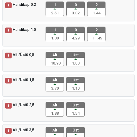
Handikap 0:2
1
0
2
1
2.51
3.02
1.44
Handikap 1:0
1
0
2
1
1.00
4.29
11.45
Altı/Üstü 0,5
Alt
Üst
1
10.90
1.00
Altı/Üstü 1,5
Alt
Üst
1
3.70
1.10
Altı/Üstü 2,5
Alt
Üst
1
1.88
1.54
Altı/Üstü 3,5
Alt
Üst
1