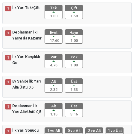
İlk Yarı Tek/Çift
Tek
Çift
1
1.80
1.59
Deplasman İki
Evet
Hayır
1
Yarıyı da Kazanır
17.60
1.00
İlk Yarı Karşılıklı
Var
Yok
1
Gol
4.75
1.00
Ev Sahibi İlk Yarı
Alt
Üst
1
Altı/Üstü 0,5
2.32
1.33
Deplasman İlk
Alt
Üst
1
Yarı Altı/Üstü 0,5
1.15
3.16
İlk Yarı Sonucu
1 ve Alt
0 ve Alt
2 ve Alt
1 ve Üst
1