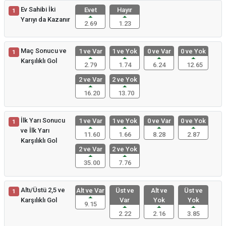
Ev Sahibi İki
Evet
Hayır
1
Yarıyı da Kazanır
2.69
1.23
Maç Sonucu ve
1 ve Var
1 ve Yok
0 ve Var
0 ve Yok
1
Karşılıklı Gol
2.79
1.74
6.24
12.65
2 ve Var
2 ve Yok
16.20
13.70
İlk Yarı Sonucu
1 ve Var
1 ve Yok
0 ve Var
0 ve Yok
1
ve İlk Yarı
11.60
1.66
8.28
2.87
Karşılıklı Gol
2 ve Var
2 ve Yok
35.00
7.76
Altı/Üstü 2,5 ve
Alt ve Var
Üst ve
Alt ve
Üst ve
1
Karşılıklı Gol
Var
Yok
Yok
9.15
2.22
2.16
3.85