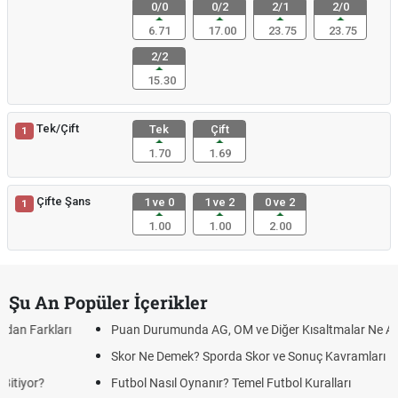
0/0
0/2
2/1
2/0
6.71
17.00
23.75
23.75
2/2
15.30
Tek/Çift
Tek
Çift
1
1.70
1.69
Çifte Şans
1 ve 0
1 ve 2
0 ve 2
1
1.00
1.00
2.00
Şu An Popüler İçerikler
Puan Durumunda AG, OM ve Diğer Kısaltmalar Ne Anlama Gelir?
Skor Ne Demek? Sporda Skor ve Sonuç Kavramları
Futbol Nasıl Oynanır? Temel Futbol Kuralları