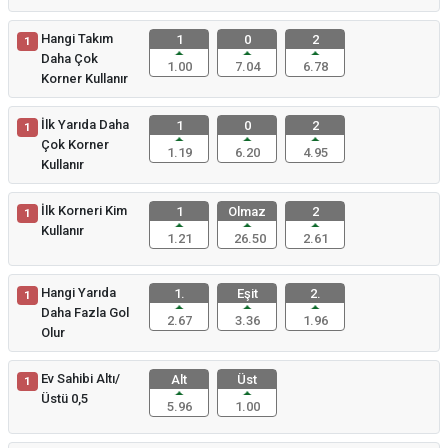
Hangi Takım
1
0
2
1
Daha Çok
1.00
7.04
6.78
Korner Kullanır
İlk Yarıda Daha
1
0
2
1
Çok Korner
1.19
6.20
4.95
Kullanır
İlk Korneri Kim
1
Olmaz
2
1
Kullanır
1.21
26.50
2.61
Hangi Yarıda
1.
Eşit
2.
1
Daha Fazla Gol
2.67
3.36
1.96
Olur
Ev Sahibi Altı/
Alt
Üst
1
Üstü 0,5
5.96
1.00