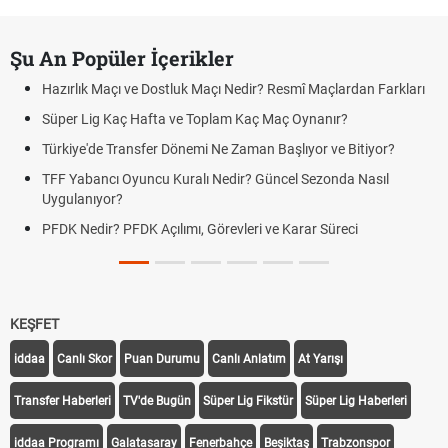
Şu An Popüler İçerikler
Hazırlık Maçı ve Dostluk Maçı Nedir? Resmî Maçlardan Farkları
Süper Lig Kaç Hafta ve Toplam Kaç Maç Oynanır?
Türkiye'de Transfer Dönemi Ne Zaman Başlıyor ve Bitiyor?
TFF Yabancı Oyuncu Kuralı Nedir? Güncel Sezonda Nasıl
Uygulanıyor?
PFDK Nedir? PFDK Açılımı, Görevleri ve Karar Süreci
KEŞFET
iddaa
Canlı Skor
Puan Durumu
Canlı Anlatım
At Yarışı
Transfer Haberleri
TV'de Bugün
Süper Lig Fikstür
Süper Lig Haberleri
iddaa Programı
Galatasaray
Fenerbahçe
Beşiktaş
Trabzonspor