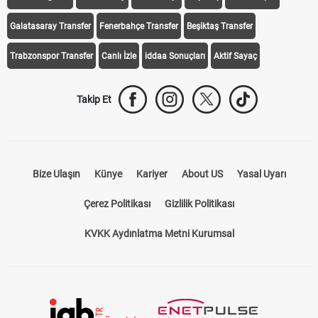
Galatasaray Transfer
Fenerbahçe Transfer
Beşiktaş Transfer
Trabzonspor Transfer
Canlı İzle
iddaa Sonuçları
Aktif Sayaç
Takip Et
Bize Ulaşın
Künye
Kariyer
About US
Yasal Uyarı
Çerez Politikası
Gizlilik Politikası
KVKK Aydınlatma Metni Kurumsal