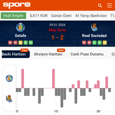
İLK11 KUR
Günün Özeti
At Yarışı Bankoları
TV
Hızlı Erişim
09.01.2026
Maç Sonu
Getafe
Real Sociedad
1 - 2
M
M
B
G
G
M
M
G
G
B
Yeni
Yeni
Baskı Haritası
Aksiyon Haritası
Canlı Puan Durumu
Ca
0'
15'
30'