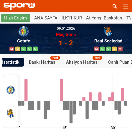
ANA SAYFA
İLK11 KUR
At Yarışı Bankoları
TV
Hızlı Erişim
09.01.2026
Maç Sonu
Getafe
Real Sociedad
1 - 2
M
B
G
G
G
M
G
G
B
M
Yeni
Yeni
İstatistik
Baskı Haritası
Aksiyon Haritası
Canlı Puan
0'
15'
30'