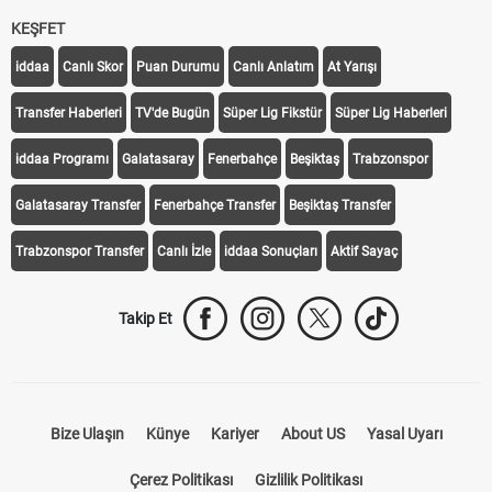
KEŞFET
iddaa
Canlı Skor
Puan Durumu
Canlı Anlatım
At Yarışı
Transfer Haberleri
TV'de Bugün
Süper Lig Fikstür
Süper Lig Haberleri
iddaa Programı
Galatasaray
Fenerbahçe
Beşiktaş
Trabzonspor
Galatasaray Transfer
Fenerbahçe Transfer
Beşiktaş Transfer
Trabzonspor Transfer
Canlı İzle
iddaa Sonuçları
Aktif Sayaç
Takip Et
Bize Ulaşın
Künye
Kariyer
About US
Yasal Uyarı
Çerez Politikası
Gizlilik Politikası