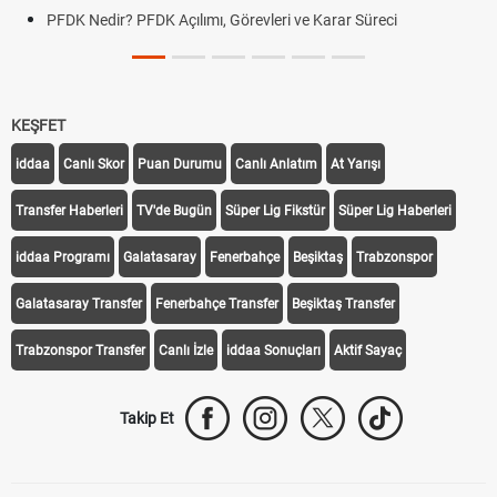
PFDK Nedir? PFDK Açılımı, Görevleri ve Karar Süreci
KEŞFET
iddaa
Canlı Skor
Puan Durumu
Canlı Anlatım
At Yarışı
Transfer Haberleri
TV'de Bugün
Süper Lig Fikstür
Süper Lig Haberleri
iddaa Programı
Galatasaray
Fenerbahçe
Beşiktaş
Trabzonspor
Galatasaray Transfer
Fenerbahçe Transfer
Beşiktaş Transfer
Trabzonspor Transfer
Canlı İzle
iddaa Sonuçları
Aktif Sayaç
Takip Et