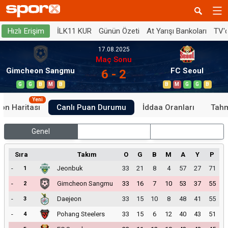
İLK11 KUR
Günün Özeti
At Yarışı Bankoları
TV'
Hızlı Erişim
17.08.2025
Maç Sonu
Gimcheon Sangmu
FC Seoul
6 - 2
G
G
B
M
B
B
M
G
G
B
Yeni
on Haritası
Canlı Puan Durumu
İddaa Oranları
Tahm
Genel
İç Saha
Dış Saha
Sıra
Takım
O
G
B
M
A
Y
P
-
Jeonbuk
33
21
8
4
57
27
71
1
-
Gimcheon Sangmu
33
16
7
10
53
37
55
2
-
Daejeon
33
15
10
8
48
41
55
3
-
Pohang Steelers
33
15
6
12
40
43
51
4