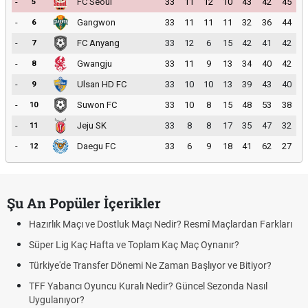
-
FC Seoul
33
11
12
10
43
42
45
5
-
Gangwon
33
11
11
11
32
36
44
6
-
FC Anyang
33
12
6
15
42
41
42
7
-
Gwangju
33
11
9
13
34
40
42
8
-
Ulsan HD FC
33
10
10
13
39
43
40
9
-
Suwon FC
33
10
8
15
48
53
38
10
-
Jeju SK
33
8
8
17
35
47
32
11
-
Daegu FC
33
6
9
18
41
62
27
12
Şu An Popüler İçerikler
Hazırlık Maçı ve Dostluk Maçı Nedir? Resmî Maçlardan Farkları
Süper Lig Kaç Hafta ve Toplam Kaç Maç Oynanır?
Türkiye'de Transfer Dönemi Ne Zaman Başlıyor ve Bitiyor?
TFF Yabancı Oyuncu Kuralı Nedir? Güncel Sezonda Nasıl
Uygulanıyor?