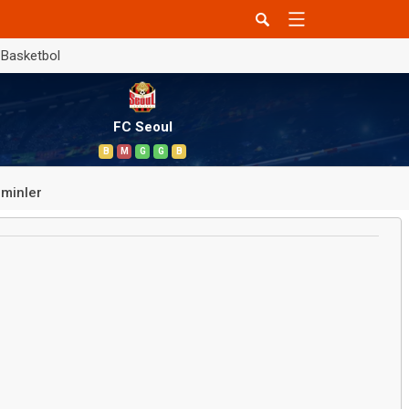
Basketbol
FC Seoul
B
M
G
G
B
minler