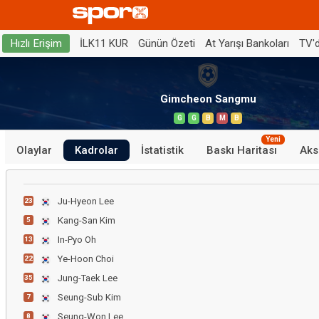
İLK11 KUR
Günün Özeti
At Yarışı Bankoları
TV'
Hızlı Erişim
Gimcheon Sangmu
G
G
B
M
B
Yeni
Olaylar
Kadrolar
İstatistik
Baskı Haritası
Aks
Ju-Hyeon Lee
23
Kang-San Kim
5
In-Pyo Oh
13
Ye-Hoon Choi
22
Jung-Taek Lee
35
Seung-Sub Kim
7
Seung-Won Lee
8