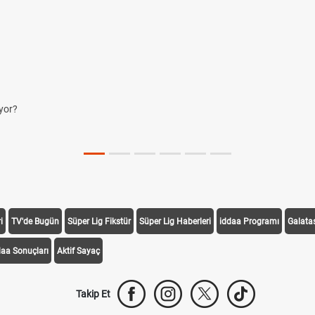
i
TV'de Bugün
Süper Lig Fikstür
Süper Lig Haberleri
iddaa Programı
Galata
daa Sonuçları
Aktif Sayaç
Takip Et