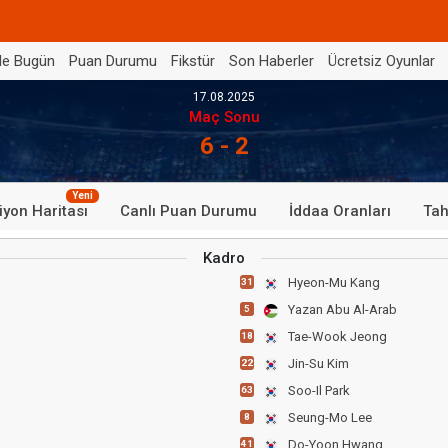
de Bugün
Puan Durumu
Fikstür
Son Haberler
Ücretsiz Oyunlar
17.08.2025
Maç Sonu
6 - 2
Yeni
iyon Haritası
Canlı Puan Durumu
İddaa Oranları
Tah
Kadro
Hyeon-Mu Kang
31
Yazan Abu Al-Arab
5
Tae-Wook Jeong
18
Jin-Su Kim
22
Soo-Il Park
63
Seung-Mo Lee
8
Do-Yoon Hwang
41