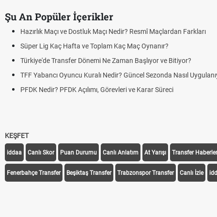
Şu An Popüler İçerikler
Maçı ve Dostluk Maçı Nedir? Resmî Maçlardan Farkları
 Kaç Hafta ve Toplam Kaç Maç Oynanır?
e Transfer Dönemi Ne Zaman Başlıyor ve Bitiyor?
cı Oyuncu Kuralı Nedir? Güncel Sezonda Nasıl Uygulanıyor?
r? PFDK Açılımı, Görevleri ve Karar Süreci
KEŞFET
iddaa
Canlı Skor
Puan Durumu
Canlı Anlatım
At Yarışı
Transfer Haberler
Fenerbahçe Transfer
Beşiktaş Transfer
Trabzonspor Transfer
Canlı İzle
id