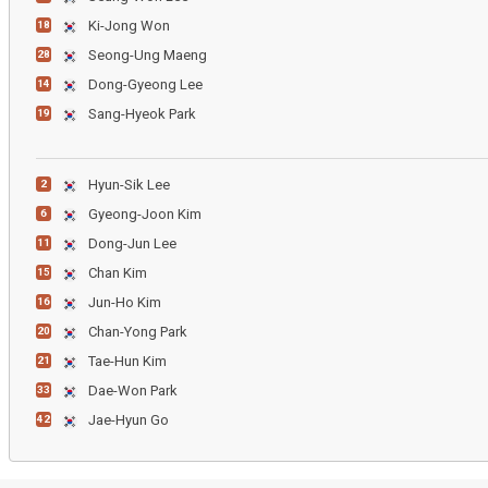
Ki-Jong Won
18
Seong-Ung Maeng
28
Dong-Gyeong Lee
14
Sang-Hyeok Park
19
Hyun-Sik Lee
2
Gyeong-Joon Kim
6
Dong-Jun Lee
11
Chan Kim
15
Jun-Ho Kim
16
Chan-Yong Park
20
Tae-Hun Kim
21
Dae-Won Park
33
Jae-Hyun Go
42