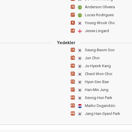
Anderson Oliveira
70
Lucas Rodrigues
77
Young-Wook Cho
9
Jesse Lingard
10
Yedekler
Seung-Beom Son
14
Jun Choi
16
Ju-Hyeok Kang
19
Cheol-Won Choi
21
Hyun-Seo Bae
33
Han-Min Jung
37
Seong-Hun Park
40
Marko Dugandzic
45
Jang Han-Gyeol Park
88