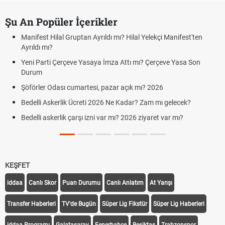
Şu An Popüler İçerikler
Manifest Hilal Gruptan Ayrıldı mı? Hilal Yelekçi Manifest'ten
Ayrıldı mı?
Yeni Parti Çerçeve Yasaya İmza Attı mı? Çerçeve Yasa Son
Durum
Şöförler Odası cumartesi, pazar açık mı? 2026
Bedelli Askerlik Ücreti 2026 Ne Kadar? Zam mı gelecek?
Bedelli askerlik çarşı izni var mı? 2026 ziyaret var mı?
KEŞFET
iddaa
Canlı Skor
Puan Durumu
Canlı Anlatım
At Yarışı
Transfer Haberleri
TV'de Bugün
Süper Lig Fikstür
Süper Lig Haberleri
iddaa Programı
Galatasaray
Fenerbahçe
Beşiktaş
Trabzonspor