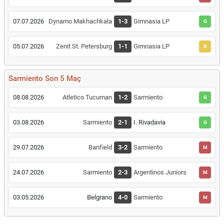
07.07.2026
Dynamo Makhachkala
1-3
Gimnasia LP
G
05.07.2026
Zenit St. Petersburg
1-1
Gimnasia LP
B
Sarmiento Son 5 Maç
08.08.2026
Atletico Tucuman
1-2
Sarmiento
G
03.08.2026
Sarmiento
2-1
I. Rivadavia
G
29.07.2026
Banfield
3-2
Sarmiento
M
24.07.2026
Sarmiento
2-3
Argentinos Juniors
M
03.05.2026
Belgrano
4-0
Sarmiento
M