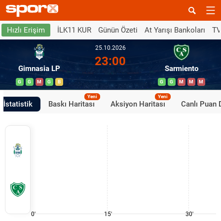
İLK11 KUR
Günün Özeti
At Yarışı Bankoları
TV
Hızlı Erişim
25.10.2026
23:00
Gimnasia LP
Sarmiento
G
G
M
G
B
G
G
M
M
M
Yeni
Yeni
İstatistik
Baskı Haritası
Aksiyon Haritası
Canlı Puan
0'
15'
30'