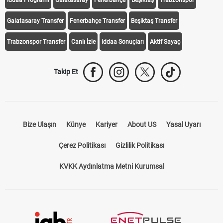
Galatasaray Transfer
Fenerbahçe Transfer
Beşiktaş Transfer
Trabzonspor Transfer
Canlı İzle
iddaa Sonuçları
Aktif Sayaç
Takip Et
Bize Ulaşın
Künye
Kariyer
About US
Yasal Uyarı
Çerez Politikası
Gizlilik Politikası
KVKK Aydınlatma Metni Kurumsal