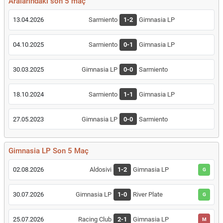
Aralarındaki son 5 maç
13.04.2026
Sarmiento
1-2
Gimnasia LP
04.10.2025
Sarmiento
0-1
Gimnasia LP
30.03.2025
Gimnasia LP
0-0
Sarmiento
18.10.2024
Sarmiento
1-1
Gimnasia LP
27.05.2023
Gimnasia LP
0-0
Sarmiento
Gimnasia LP Son 5 Maç
02.08.2026
Aldosivi
1-2
Gimnasia LP
G
30.07.2026
Gimnasia LP
1-0
River Plate
G
25.07.2026
Racing Club
2-1
Gimnasia LP
M