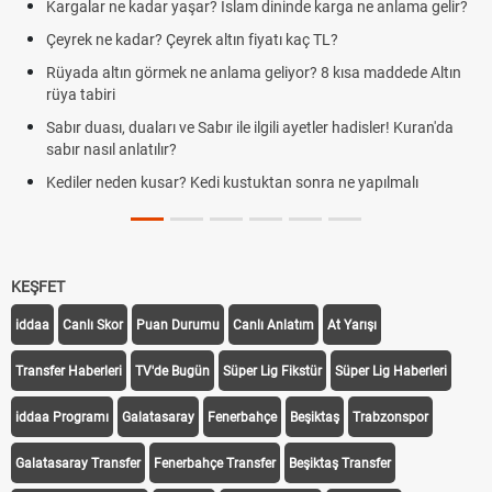
Kargalar ne kadar yaşar? İslam dininde karga ne anlama gelir?
Çeyrek ne kadar? Çeyrek altın fiyatı kaç TL?
Rüyada altın görmek ne anlama geliyor? 8 kısa maddede Altın
rüya tabiri
Sabır duası, duaları ve Sabır ile ilgili ayetler hadisler! Kuran'da
sabır nasıl anlatılır?
Kediler neden kusar? Kedi kustuktan sonra ne yapılmalı
KEŞFET
iddaa
Canlı Skor
Puan Durumu
Canlı Anlatım
At Yarışı
Transfer Haberleri
TV'de Bugün
Süper Lig Fikstür
Süper Lig Haberleri
iddaa Programı
Galatasaray
Fenerbahçe
Beşiktaş
Trabzonspor
Galatasaray Transfer
Fenerbahçe Transfer
Beşiktaş Transfer