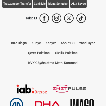
Trabzonspor Transfer
Canlı İzle
iddaa Sonuçları
Aktif Sayaç
Takip Et
Bize Ulaşın
Künye
Kariyer
About US
Yasal Uyarı
Çerez Politikası
Gizlilik Politikası
KVKK Aydınlatma Metni Kurumsal