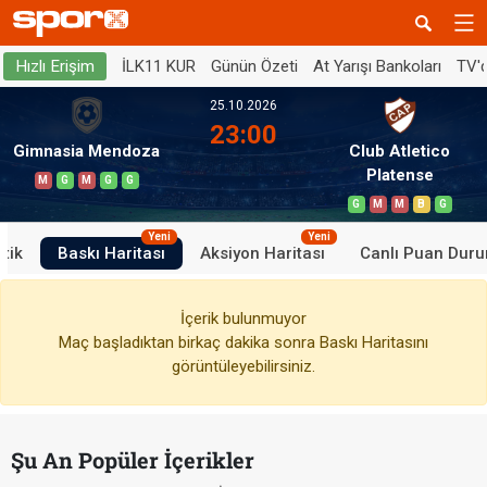
İLK11 KUR
Günün Özeti
At Yarışı Bankoları
TV'
Hızlı Erişim
25.10.2026
23:00
Gimnasia Mendoza
Club Atletico
Platense
M
G
M
G
G
G
M
M
B
G
Yeni
Yeni
stik
Baskı Haritası
Aksiyon Haritası
Canlı Puan Dur
İçerik bulunmuyor
Maç başladıktan birkaç dakika sonra Baskı Haritasını
görüntüleyebilirsiniz.
Şu An Popüler İçerikler