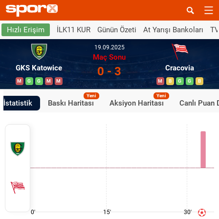
İLK11 KUR
Günün Özeti
At Yarışı Bankoları
TV
Hızlı Erişim
19.09.2025
Maç Sonu
GKS Katowice
Cracovia
0 - 3
M
G
G
M
M
M
B
G
G
B
Yeni
Yeni
İstatistik
Baskı Haritası
Aksiyon Haritası
Canlı Puan
0'
15'
30'