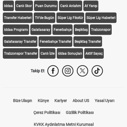
iddaa
Canlı Skor
Puan Durumu
Canlı Anlatım
At Yarışı
Transfer Haberleri
TV'de Bugün
Süper Lig Fikstür
Süper Lig Haberleri
iddaa Programı
Galatasaray
Fenerbahçe
Beşiktaş
Trabzonspor
Galatasaray Transfer
Fenerbahçe Transfer
Beşiktaş Transfer
Trabzonspor Transfer
Canlı İzle
iddaa Sonuçları
Aktif Sayaç
Takip Et
Bize Ulaşın
Künye
Kariyer
About US
Yasal Uyarı
Çerez Politikası
Gizlilik Politikası
KVKK Aydınlatma Metni Kurumsal