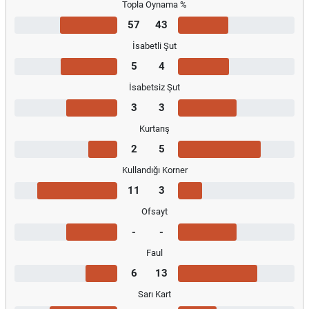
Topla Oynama %
57
43
İsabetli Şut
5
4
İsabetsiz Şut
3
3
Kurtarış
2
5
Kullandığı Korner
11
3
Ofsayt
-
-
Faul
6
13
Sarı Kart