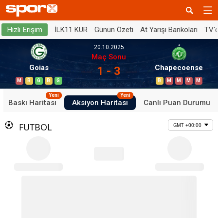
İLK11 KUR
Günün Özeti
At Yarışı Bankoları
TV'
Hızlı Erişim
20.10.2025
Maç Sonu
Goias
Chapecoense
1 - 3
M
B
G
B
G
B
M
M
M
M
Yeni
Yeni
Baskı Haritası
Aksiyon Haritası
Canlı Puan Durumu
FUTBOL
GMT +00:00