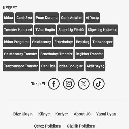
KEŞFET
iddaa
Canlı Skor
Puan Durumu
Canlı Anlatım
At Yarışı
Transfer Haberleri
TV'de Bugün
Süper Lig Fikstür
Süper Lig Haberleri
iddaa Programı
Galatasaray
Fenerbahçe
Beşiktaş
Trabzonspor
Galatasaray Transfer
Fenerbahçe Transfer
Beşiktaş Transfer
Trabzonspor Transfer
Canlı İzle
iddaa Sonuçları
Aktif Sayaç
Takip Et
Bize Ulaşın
Künye
Kariyer
About US
Yasal Uyarı
Çerez Politikası
Gizlilik Politikası