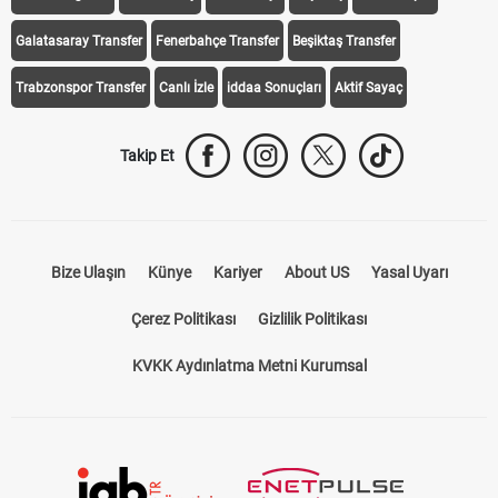
Galatasaray Transfer
Fenerbahçe Transfer
Beşiktaş Transfer
Trabzonspor Transfer
Canlı İzle
iddaa Sonuçları
Aktif Sayaç
Takip Et
Bize Ulaşın
Künye
Kariyer
About US
Yasal Uyarı
Çerez Politikası
Gizlilik Politikası
KVKK Aydınlatma Metni Kurumsal