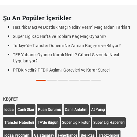
Şu An Popüler İçerikler
Hazırlık Maçı ve Dostluk Maçı Nedir? Resmî Maçlardan Farkları
Süper Lig Kaç Hafta ve Toplam Kaç Maç Oynanır?
Türkiye'de Transfer Dönemi Ne Zaman Başlıyor ve Bitiyor?
TFF Yabancı Oyuncu Kuralı Nedir? Güncel Sezonda Nasıl
Uygulanıyor?
PFDK Nedir? PFDK Açılımı, Görevleri ve Karar Süreci
KEŞFET
iddaa
Canlı Skor
Puan Durumu
Canlı Anlatım
At Yarışı
Transfer Haberleri
TV'de Bugün
Süper Lig Fikstür
Süper Lig Haberleri
iddaa Programı
Galatasaray
Fenerbahçe
Beşiktaş
Trabzonspor