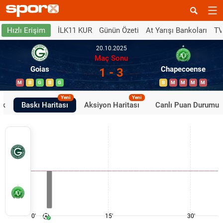
İLK11 KUR
Günün Özeti
At Yarışı Bankoları
TV
Hızlı Erişim
20.10.2025
Maç Sonu
Goias
Chapecoense
1 - 3
M
B
G
B
G
B
M
M
M
M
Yeni
Yeni
ik
Baskı Haritası
Aksiyon Haritası
Canlı Puan Durumu
0'
15'
30'