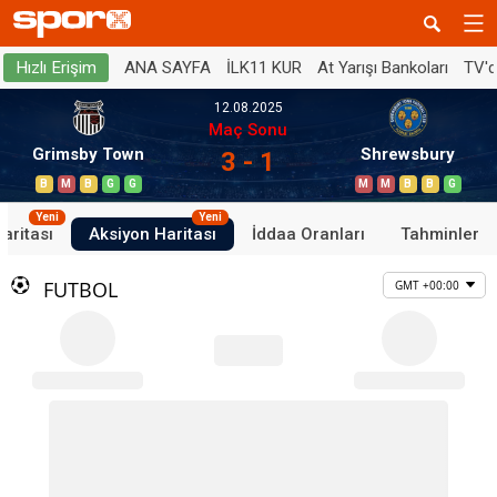
ANA SAYFA
İLK11 KUR
At Yarışı Bankoları
TV'
Hızlı Erişim
12.08.2025
Maç Sonu
Grimsby Town
Shrewsbury
3 - 1
B
M
B
G
G
M
M
B
B
G
Yeni
Yeni
aritası
Aksiyon Haritası
İddaa Oranları
Tahminler
FUTBOL
GMT +00:00