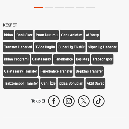
KEŞFET
iddaa
Canlı Skor
Puan Durumu
Canlı Anlatım
At Yarışı
Transfer Haberleri
TV'de Bugün
Süper Lig Fikstür
Süper Lig Haberleri
iddaa Programı
Galatasaray
Fenerbahçe
Beşiktaş
Trabzonspor
Galatasaray Transfer
Fenerbahçe Transfer
Beşiktaş Transfer
Trabzonspor Transfer
Canlı İzle
iddaa Sonuçları
Aktif Sayaç
Takip Et