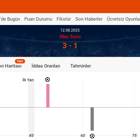
'de Bugün
Puan Durumu
Fikstür
Son Haberler
Ücretsiz Oyunla
12.08.2025
Maç Sonu
3 - 1
Yeni
n Haritası
İddaa Oranları
Tahminler
İlk Yarı
45'
60'
75'