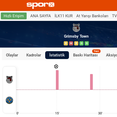
ANA SAYFA
İLK11 KUR
At Yarışı Bankoları
TV
Hızlı Erişim
Grimsby Town
B
M
B
G
G
Yeni
Olaylar
Kadrolar
İstatistik
Baskı Haritası
Aksiyo
0'
15'
30'