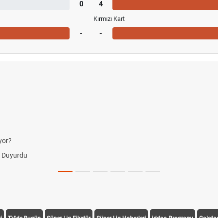
0
4
Kırmızı Kart
-
-
yor?
i Duyurdu