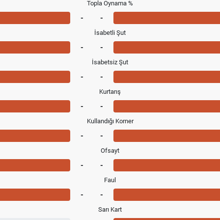
Topla Oynama %
-
-
İsabetli Şut
-
-
İsabetsiz Şut
-
-
Kurtarış
-
-
Kullandığı Korner
-
-
Ofsayt
-
-
Faul
-
-
Sarı Kart