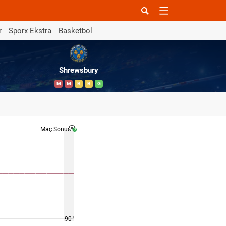
r
Sporx Ekstra
Basketbol
Shrewsbury
M
M
B
B
G
Maç Sonucu
90 '