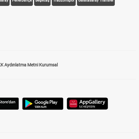
saray
Fenerbahçe
Beşiktaş
Trabzonspor
Galatasaray Transfer
K Aydınlatma Metni Kurumsal