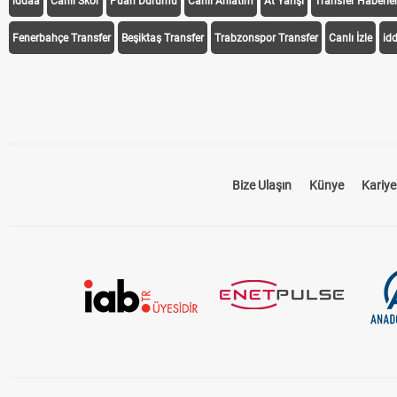
iddaa
Canlı Skor
Puan Durumu
Canlı Anlatım
At Yarışı
Transfer Haberler
Fenerbahçe Transfer
Beşiktaş Transfer
Trabzonspor Transfer
Canlı İzle
id
Bize Ulaşın
Künye
Kariye