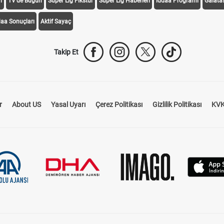
i
TV'de Bugün
Süper Lig Fikstür
Süper Lig Haberleri
iddaa Programı
Galata
daa Sonuçları
Aktif Sayaç
Takip Et
r
About US
Yasal Uyarı
Çerez Politikası
Gizlilik Politikası
KVK