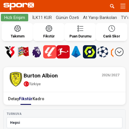
İLK11 KUR
Günün Özeti
At Yarışı Bankoları
TV'
Hızlı Erişim
Takımım
Fikstür
Puan Durumu
Canlı Skor
Burton Albion
2026/2027
Türkiye
Detay
Fikstür
Kadro
TURNUVA