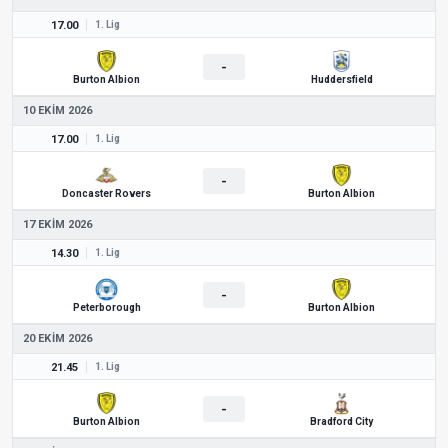
17.00
1. Lig
-
Burton Albion
Huddersfield
10 EKIM 2026
17.00
1. Lig
-
Doncaster Rovers
Burton Albion
17 EKIM 2026
14.30
1. Lig
-
Peterborough
Burton Albion
20 EKIM 2026
21.45
1. Lig
-
Burton Albion
Bradford City