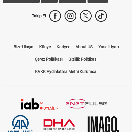
Takip Et
Bize Ulaşın
Künye
Kariyer
About US
Yasal Uyarı
Çerez Politikası
Gizlilik Politikası
KVKK Aydınlatma Metni Kurumsal