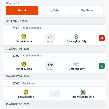
MAÇ TÜRÜ
Genel
İç Saha
Dış Saha
22 TEMMUZ 2026
21.30
Club Friendlies 1
0-1
Burton Albion
Birmingham City
İY: 0-1
01 AĞUSTOS 2026
17.00
Club Friendlies 1
1-0
Burton Albion
Derby County
İY: 1-0
08 AĞUSTOS 2026
17.00
Lig Kupası
-
Burton Albion
Blackburn Rovers
15 AĞUSTOS 2026