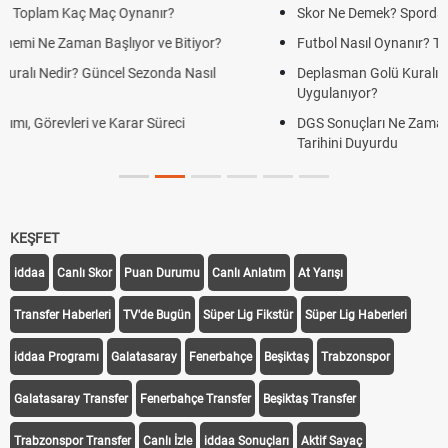
Skor Ne Demek? Sporda Skor ve Sonuç Kavramları
Futbol Nasıl Oynanır? Temel Futbol Kuralları
Deplasman Golü Kuralı Nedir? Hangi Organizasyonlarda
Uygulanıyor?
DGS Sonuçları Ne Zaman Açıklanacak 2026? ÖSYM Sonuç
Tarihini Duyurdu
KEŞFET
iddaa
Canlı Skor
Puan Durumu
Canlı Anlatım
At Yarışı
Transfer Haberleri
TV'de Bugün
Süper Lig Fikstür
Süper Lig Haberleri
iddaa Programı
Galatasaray
Fenerbahçe
Beşiktaş
Trabzonspor
Galatasaray Transfer
Fenerbahçe Transfer
Beşiktaş Transfer
Trabzonspor Transfer
Canlı İzle
iddaa Sonuçları
Aktif Sayaç