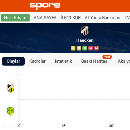
ANA SAYFA
İLK11 KUR
At Yarışı Bankoları
TV
Hızlı Erişim
Haecken
B
B
G
M
M
Yeni
Olaylar
Kadrolar
İstatistik
Baskı Haritası
Aksiyo
0'
15'
30'