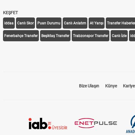
KEŞFET
iddaa
Canlı Skor
Puan Durumu
Canlı Anlatım
At Yarışı
Transfer Haberler
Fenerbahçe Transfer
Beşiktaş Transfer
Trabzonspor Transfer
Canlı İzle
id
Bize Ulaşın
Künye
Kariye