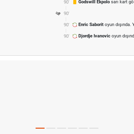
Godswill Ekpolo
sarı kart gö
90'
90'
Enric Saborit
oyun dışında. 
90'
Djordje Ivanovic
oyun dışınd
90'