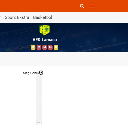
r
Sporx Ekstra
Basketbol
AEK Larnaca
B
M
M
M
B
Maç Sonucu
90 '