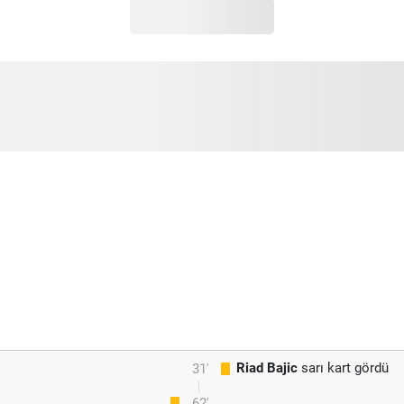
Riad Bajic
sarı kart gördü
31'
62'