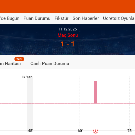
'de Bugün
Puan Durumu
Fikstür
Son Haberler
Ücretsiz Oyunla
11.12.2025
Maç Sonu
1 - 1
Yeni
n Haritası
Canlı Puan Durumu
İlk Yarı
45'
60'
75'