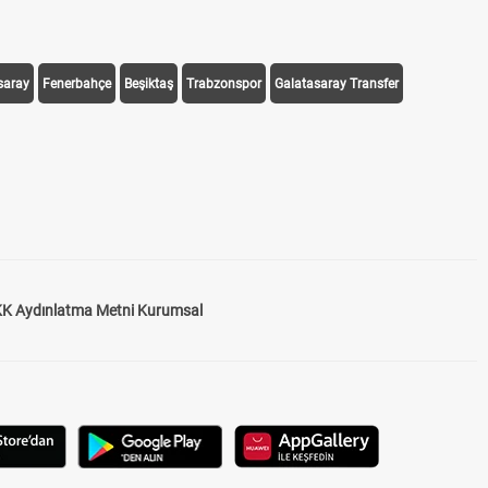
saray
Fenerbahçe
Beşiktaş
Trabzonspor
Galatasaray Transfer
K Aydınlatma Metni Kurumsal