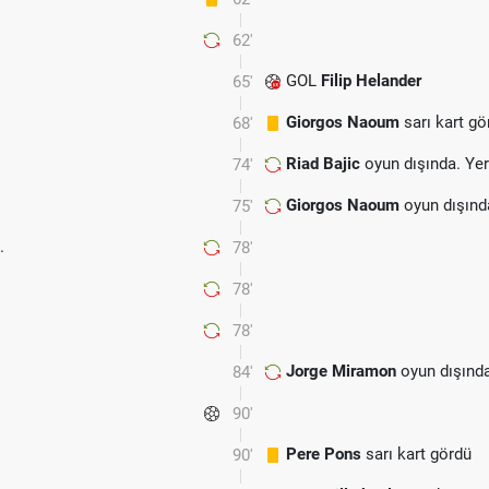
62'
GOL
Filip Helander
65'
Giorgos Naoum
sarı kart gö
68'
Riad Bajic
oyun dışında. Ye
74'
Giorgos Naoum
oyun dışınd
75'
.
78'
78'
78'
Jorge Miramon
oyun dışınd
84'
90'
Pere Pons
sarı kart gördü
90'