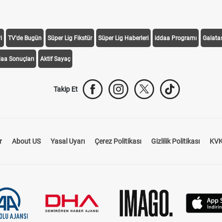
i
TV'de Bugün
Süper Lig Fikstür
Süper Lig Haberleri
iddaa Programı
Galata
daa Sonuçları
Aktif Sayaç
Takip Et
r
About US
Yasal Uyarı
Çerez Politikası
Gizlilik Politikası
KVK