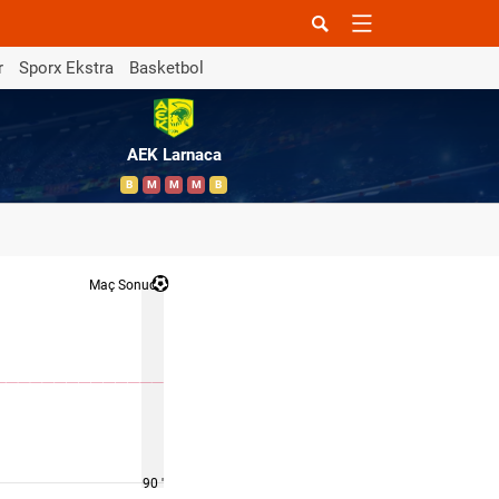
r
Sporx Ekstra
Basketbol
AEK Larnaca
B
M
M
M
B
Maç Sonucu
90 '