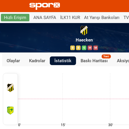
ANA SAYFA
İLK11 KUR
At Yarışı Bankoları
TV
Hızlı Erişim
Haecken
B
B
G
M
M
Yeni
Olaylar
Kadrolar
İstatistik
Baskı Haritası
Aksiyo
0'
15'
30'