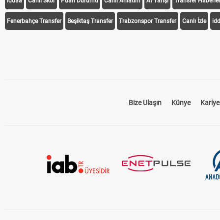
iddaa
Canlı Skor
Puan Durumu
Canlı Anlatım
At Yarışı
Transfer Haberler
Fenerbahçe Transfer
Beşiktaş Transfer
Trabzonspor Transfer
Canlı İzle
id
Bize Ulaşın
Künye
Kariye