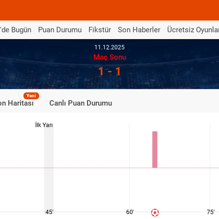
'de Bugün
Puan Durumu
Fikstür
Son Haberler
Ücretsiz Oyunla
11.12.2025
Maç Sonu
1 - 1
Yeni
n Haritası
Canlı Puan Durumu
İlk Yarı
45'
60'
75'