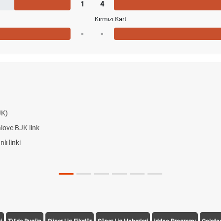
1
4
Kırmızı Kart
-
-
JK)
alove BJK link
ı linki