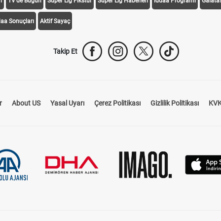
i
TV'de Bugün
Süper Lig Fikstür
Süper Lig Haberleri
iddaa Programı
Galata
daa Sonuçları
Aktif Sayaç
Takip Et
r
About US
Yasal Uyarı
Çerez Politikası
Gizlilik Politikası
KVK