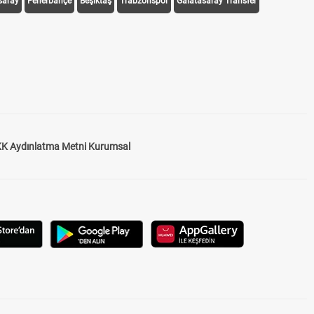
saray
Fenerbahçe
Beşiktaş
Trabzonspor
Galatasaray Transfer
K Aydınlatma Metni Kurumsal