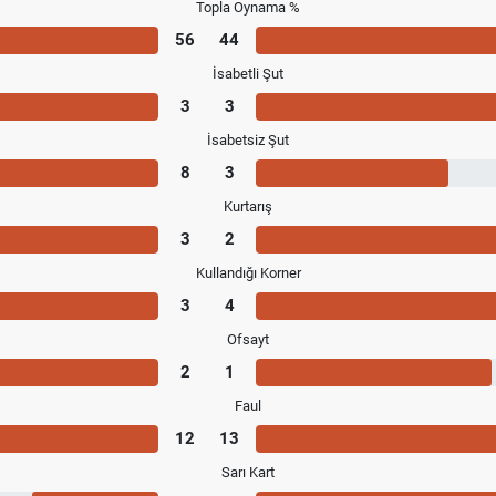
Topla Oynama %
56
44
İsabetli Şut
3
3
İsabetsiz Şut
8
3
Kurtarış
3
2
Kullandığı Korner
3
4
Ofsayt
2
1
Faul
12
13
Sarı Kart