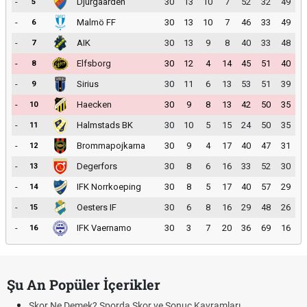
-
Djurgaarden
30
13
10
7
52
32
49
5
-
Malmö FF
30
13
10
7
46
33
49
6
-
AIK
30
13
9
8
40
33
48
7
-
Elfsborg
30
12
4
14
45
51
40
8
-
Sirius
30
11
6
13
53
51
39
9
-
Haecken
30
9
8
13
42
50
35
10
-
Halmstads BK
30
10
5
15
24
50
35
11
-
Brommapojkarna
30
9
4
17
40
47
31
12
-
Degerfors
30
8
6
16
33
52
30
13
-
IFK Norrkoeping
30
8
5
17
40
57
29
14
-
Oesters IF
30
6
8
16
29
48
26
15
-
IFK Vaernamo
30
3
7
20
36
69
16
16
Şu An Popüler İçerikler
Skor Ne Demek? Sporda Skor ve Sonuç Kavramları