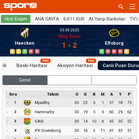
ANA SAYFA
İLK11 KUR
At Yarışı Bankoları
TV'
Hızlı Erişim
03.08.2025
Maç Sonu
Haecken
Elfsborg
1 - 2
B
B
G
M
M
G
M
M
M
B
Yeni
Yeni
stik
Baskı Haritası
Aksiyon Haritası
Canlı Puan Dur
Genel
İç Saha
Dış Saha
Sıra
Takım
O
G
B
M
A
Y
P
-
Mjaellby
30
23
6
1
57
18
75
1
-
Hammarby
30
19
5
6
60
29
62
2
-
GAIS
30
14
10
6
45
30
52
3
-
IFK Goeteborg
30
16
3
11
41
33
51
4