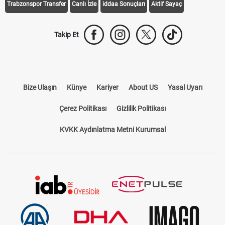
Trabzonspor Transfer
Canlı İzle
iddaa Sonuçları
Aktif Sayaç
Takip Et
Bize Ulaşın
Künye
Kariyer
About US
Yasal Uyarı
Çerez Politikası
Gizlilik Politikası
KVKK Aydınlatma Metni Kurumsal