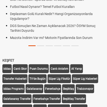
Futbol Nasıl Oynanır? Temel Futbol Kuralları
Deplasman Golü Kuralı Nedir? Hangi Organizasyonlarda
Uygulanıyor?
DGS Sonuçları Ne Zaman Açıklanacak 2026? ÖSYM Sonuç
Tarihini Duyurdu
Mazota İndirim Var mı? Motorin Fiyatlarında Son Durum
KEŞFET
iddaa
Canlı Skor
Puan Durumu
Canlı Anlatım
At Yarışı
Transfer Haberleri
TV'de Bugün
Süper Lig Fikstür
Süper Lig Haberleri
iddaa Programı
Galatasaray
Fenerbahçe
Beşiktaş
Trabzonspor
Galatasaray Transfer
Fenerbahçe Transfer
Beşiktaş Transfer