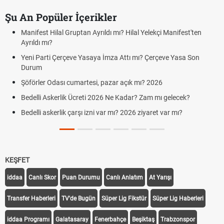
Şu An Popüler İçerikler
Manifest Hilal Gruptan Ayrıldı mı? Hilal Yelekçi Manifest'ten
Ayrıldı mı?
Yeni Parti Çerçeve Yasaya İmza Attı mı? Çerçeve Yasa Son
Durum
Şöförler Odası cumartesi, pazar açık mı? 2026
Bedelli Askerlik Ücreti 2026 Ne Kadar? Zam mı gelecek?
Bedelli askerlik çarşı izni var mı? 2026 ziyaret var mı?
KEŞFET
iddaa
Canlı Skor
Puan Durumu
Canlı Anlatım
At Yarışı
Transfer Haberleri
TV'de Bugün
Süper Lig Fikstür
Süper Lig Haberleri
iddaa Programı
Galatasaray
Fenerbahçe
Beşiktaş
Trabzonspor