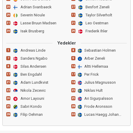
Adrian Svanbaeck
Besfort Zeneli
20
27
Severin Nioule
Taylor Silverholt
29
11
Lasse Bruun Madsen
Leo Oestman
31
21
Isak Brusberg
Frederik Ihler
39
24
Yedekler
Andreas Linde
Sebastian Holmen
1
8
Sanders Ngabo
Arber Zeneli
7
9
Silas Andersen
Altti Hellemaa
8
16
Ben Engdahl
Per Frick
17
17
Adam Lundkvist
Julius Magnusson
21
18
Nikola Zecevic
Niklas Hult
22
23
Amor Layouni
Ari Sigurpalsson
24
25
Sabri Kondo
Frode Aronsson
25
28
Filip Oehman
Lucas Haegg Johansson
28
30