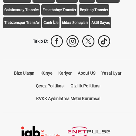
Galatasaray Transfer
Fenerbahçe Transfer
Beşiktaş Transfer
Trabzonspor Transfer
Canlı İzle
iddaa Sonuçları
Aktif Sayaç
Takip Et
Bize Ulaşın
Künye
Kariyer
About US
Yasal Uyarı
Çerez Politikası
Gizlilik Politikası
KVKK Aydınlatma Metni Kurumsal