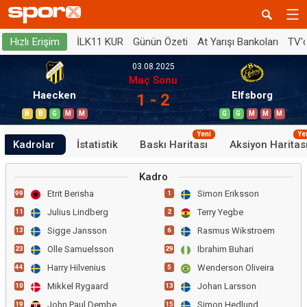
İLK11 KUR
Günün Özeti
At Yarışı Bankoları
TV'
Hızlı Erişim
03.08.2025
Maç Sonu
Haecken
Elfsborg
1 - 2
B
B
G
M
M
G
G
M
M
M
Yeni
Ye
Kadrolar
İstatistik
Baskı Haritası
Aksiyon Haritas
Kadro
Etrit Berisha
Simon Eriksson
99
1
Julius Lindberg
Terry Yegbe
11
2
Sigge Jansson
Rasmus Wikstroem
13
6
Olle Samuelsson
Ibrahim Buhari
23
29
Harry Hilvenius
Wenderson Oliveira
44
5
Mikkel Rygaard
Johan Larsson
10
13
John Paul Dembe
Simon Hedlund
19
15