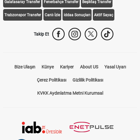
Galatasaray Transfer
Fenerbahçe Transfer
Beşiktaş Transfer
Trabzonspor Transfer
Canlı İzle
iddaa Sonuçları
Aktif Sayaç
Takip Et
Bize Ulaşın
Künye
Kariyer
About US
Yasal Uyarı
Çerez Politikası
Gizlilik Politikası
KVKK Aydınlatma Metni Kurumsal