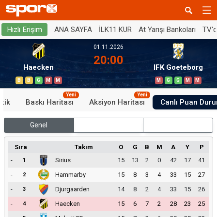
ANA SAYFA
İLK11 KUR
At Yarışı Bankoları
TV'
Hızlı Erişim
01.11.2026
20:00
Haecken
IFK Goeteborg
B
B
G
M
M
M
G
G
M
M
Yeni
Yeni
stik
Baskı Haritası
Aksiyon Haritası
Canlı Puan Dur
Genel
İç Saha
Dış Saha
Sıra
Takım
O
G
B
M
A
Y
P
-
Sirius
15
13
2
0
42
17
41
1
-
Hammarby
15
8
3
4
33
15
27
2
-
Djurgaarden
14
8
2
4
33
15
26
3
-
Haecken
15
6
7
2
28
23
25
4