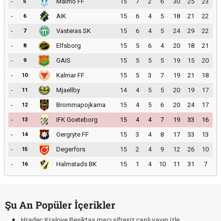
-
Malmö FF
15
7
2
6
30
25
23
5
-
AIK
15
6
4
5
18
21
22
6
-
Vasteras SK
15
6
4
5
24
29
22
7
-
Elfsborg
15
5
6
4
20
18
21
8
-
GAIS
15
5
5
5
19
15
20
9
-
Kalmar FF
15
5
3
7
19
21
18
10
-
Mjaellby
14
4
5
5
20
19
17
11
-
Brommapojkarna
15
4
5
6
20
24
17
12
-
IFK Goeteborg
15
4
4
7
19
33
16
13
-
Oergryte FF
15
3
4
8
17
33
13
14
-
Degerfors
15
2
4
9
12
26
10
15
-
Halmstads BK
15
1
4
10
11
31
7
16
Şu An Popüler İçerikler
Hradec Kralove Beşiktaş maçı şifresiz canlı yayın izle