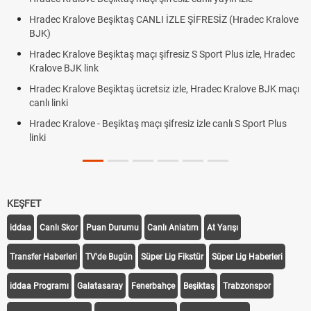
Hradec Kralove Beşiktaş CANLI İZLE ŞİFRESİZ (Hradec Kralove
BJK)
Hradec Kralove Beşiktaş maçı şifresiz S Sport Plus izle, Hradec
Kralove BJK link
Hradec Kralove Beşiktaş ücretsiz izle, Hradec Kralove BJK maçı
canlı linki
Hradec Kralove - Beşiktaş maçı şifresiz izle canlı S Sport Plus
linki
KEŞFET
iddaa
Canlı Skor
Puan Durumu
Canlı Anlatım
At Yarışı
Transfer Haberleri
TV'de Bugün
Süper Lig Fikstür
Süper Lig Haberleri
iddaa Programı
Galatasaray
Fenerbahçe
Beşiktaş
Trabzonspor