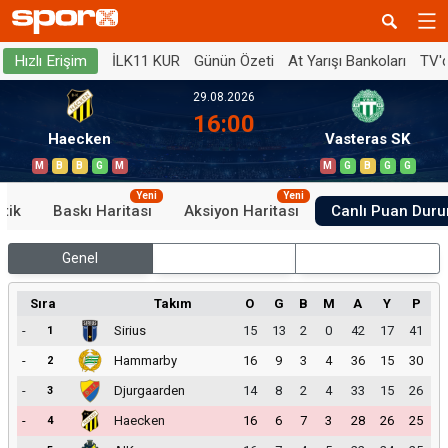
İLK11 KUR
Günün Özeti
At Yarışı Bankoları
TV'
Hızlı Erişim
29.08.2026
16:00
Haecken
Vasteras SK
M
B
B
G
M
M
G
B
G
G
Yeni
Yeni
stik
Baskı Haritası
Aksiyon Haritası
Canlı Puan Dur
Genel
İç Saha
Dış Saha
Sıra
Takım
O
G
B
M
A
Y
P
-
Sirius
15
13
2
0
42
17
41
1
-
Hammarby
16
9
3
4
36
15
30
2
-
Djurgaarden
14
8
2
4
33
15
26
3
-
Haecken
16
6
7
3
28
26
25
4