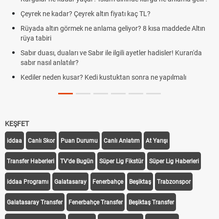
Çeyrek ne kadar? Çeyrek altın fiyatı kaç TL?
Rüyada altın görmek ne anlama geliyor? 8 kısa maddede Altın
rüya tabiri
Sabır duası, duaları ve Sabır ile ilgili ayetler hadisler! Kuran'da
sabır nasıl anlatılır?
Kediler neden kusar? Kedi kustuktan sonra ne yapılmalı
KEŞFET
iddaa
Canlı Skor
Puan Durumu
Canlı Anlatım
At Yarışı
Transfer Haberleri
TV'de Bugün
Süper Lig Fikstür
Süper Lig Haberleri
iddaa Programı
Galatasaray
Fenerbahçe
Beşiktaş
Trabzonspor
Galatasaray Transfer
Fenerbahçe Transfer
Beşiktaş Transfer