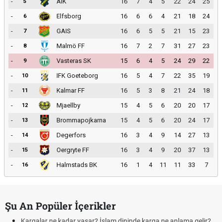
-
AIK
16
7
4
5
22
24
25
5
-
Elfsborg
16
6
6
4
21
18
24
6
-
GAIS
16
6
5
5
21
15
23
7
-
Malmö FF
16
7
2
7
31
27
23
8
-
Vasteras SK
15
6
4
5
24
29
22
9
-
IFK Goeteborg
16
5
4
7
22
35
19
10
-
Kalmar FF
16
5
3
8
21
24
18
11
-
Mjaellby
15
4
5
6
20
20
17
12
-
Brommapojkarna
15
4
5
6
20
24
17
13
-
Degerfors
16
3
4
9
14
27
13
14
-
Oergryte FF
16
3
4
9
20
37
13
15
-
Halmstads BK
16
1
4
11
11
33
7
16
Şu An Popüler İçerikler
Kargalar ne kadar yaşar? İslam dininde karga ne anlama gelir?