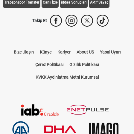
Trabzonspor Transfer
Canlı İzle
iddaa Sonuçları
Aktif Sayaç
Takip Et
Bize Ulaşın
Künye
Kariyer
About US
Yasal Uyarı
Çerez Politikası
Gizlilik Politikası
KVKK Aydınlatma Metni Kurumsal