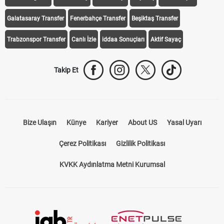
Galatasaray Transfer
Fenerbahçe Transfer
Beşiktaş Transfer
Trabzonspor Transfer
Canlı İzle
iddaa Sonuçları
Aktif Sayaç
Takip Et
Bize Ulaşın
Künye
Kariyer
About US
Yasal Uyarı
Çerez Politikası
Gizlilik Politikası
KVKK Aydınlatma Metni Kurumsal