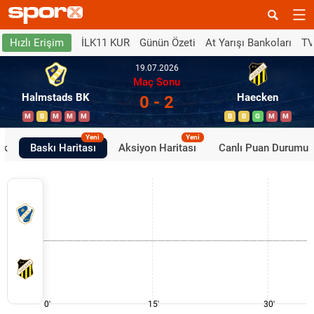
İLK11 KUR
Günün Özeti
At Yarışı Bankoları
TV
Hızlı Erişim
19.07.2026
Maç Sonu
Halmstads BK
Haecken
0 - 2
M
B
M
M
M
B
B
G
M
M
Yeni
Yeni
ik
Baskı Haritası
Aksiyon Haritası
Canlı Puan Durumu
0'
15'
30'