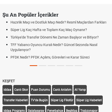
Şu An Popüler İçerikler
Hazırlık Maçı ve Dostluk Maçı Nedir? Resmî Maçlardan Farkları
Süper Lig Kaç Hafta ve Toplam Kaç Maç Oynanır?
Türkiye'de Transfer Dönemi Ne Zaman Başlıyor ve Bitiyor?
TFF Yabancı Oyuncu Kuralı Nedir? Güncel Sezonda Nasıl
Uygulanıyor?
PFDK Nedir? PFDK Açılımı, Görevleri ve Karar Süreci
KEŞFET
iddaa
Canlı Skor
Puan Durumu
Canlı Anlatım
At Yarışı
Transfer Haberleri
TV'de Bugün
Süper Lig Fikstür
Süper Lig Haberleri
iddaa Programı
Galatasaray
Fenerbahçe
Beşiktaş
Trabzonspor