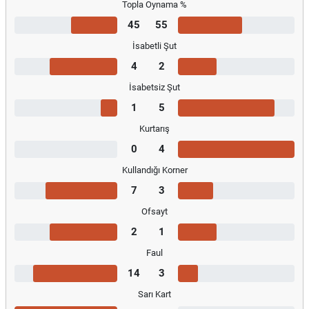
Topla Oynama %
45
55
İsabetli Şut
4
2
İsabetsiz Şut
1
5
Kurtarış
0
4
Kullandığı Korner
7
3
Ofsayt
2
1
Faul
14
3
Sarı Kart