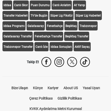
iddaa
Canlı Skor
Puan Durumu
Canlı Anlatım
At Yarışı
Transfer Haberleri
TV'de Bugün
Süper Lig Fikstür
Süper Lig Haberleri
iddaa Programı
Galatasaray
Fenerbahçe
Beşiktaş
Trabzonspor
Galatasaray Transfer
Fenerbahçe Transfer
Beşiktaş Transfer
Trabzonspor Transfer
Canlı İzle
iddaa Sonuçları
Aktif Sayaç
Takip Et
Bize Ulaşın
Künye
Kariyer
About US
Yasal Uyarı
Çerez Politikası
Gizlilik Politikası
KVKK Aydınlatma Metni Kurumsal