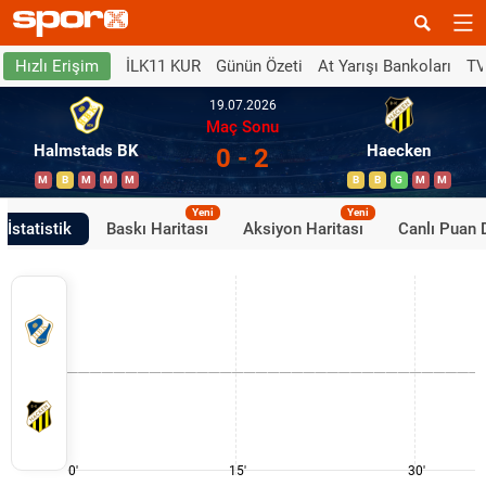
İLK11 KUR
Günün Özeti
At Yarışı Bankoları
TV
Hızlı Erişim
19.07.2026
Maç Sonu
Halmstads BK
Haecken
0 - 2
M
B
M
M
M
B
B
G
M
M
Yeni
Yeni
İstatistik
Baskı Haritası
Aksiyon Haritası
Canlı Puan
0'
15'
30'