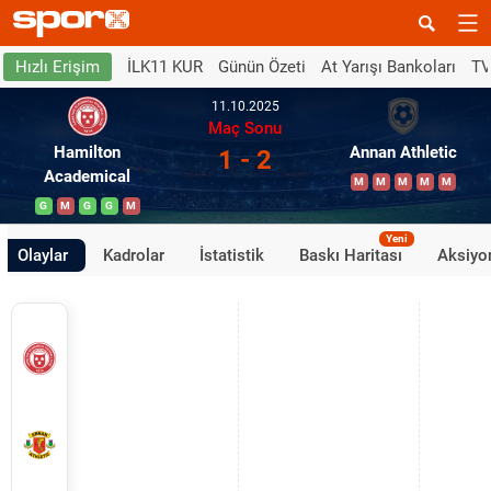
İLK11 KUR
Günün Özeti
At Yarışı Bankoları
TV
Hızlı Erişim
11.10.2025
Maç Sonu
Hamilton
Annan Athletic
1 - 2
Academical
M
M
M
M
M
G
M
G
G
M
Yeni
Olaylar
Kadrolar
İstatistik
Baskı Haritası
Aksiyon