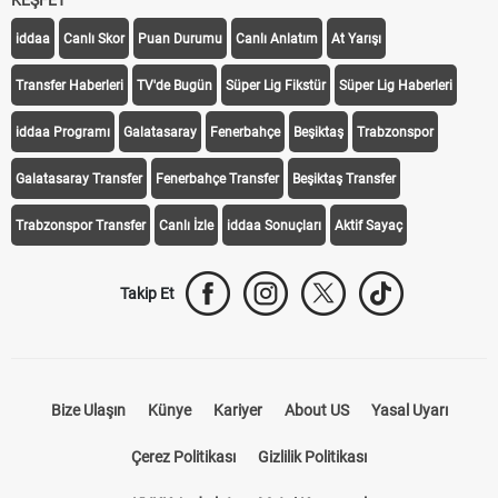
KEŞFET
iddaa
Canlı Skor
Puan Durumu
Canlı Anlatım
At Yarışı
Transfer Haberleri
TV'de Bugün
Süper Lig Fikstür
Süper Lig Haberleri
iddaa Programı
Galatasaray
Fenerbahçe
Beşiktaş
Trabzonspor
Galatasaray Transfer
Fenerbahçe Transfer
Beşiktaş Transfer
Trabzonspor Transfer
Canlı İzle
iddaa Sonuçları
Aktif Sayaç
Takip Et
Bize Ulaşın
Künye
Kariyer
About US
Yasal Uyarı
Çerez Politikası
Gizlilik Politikası