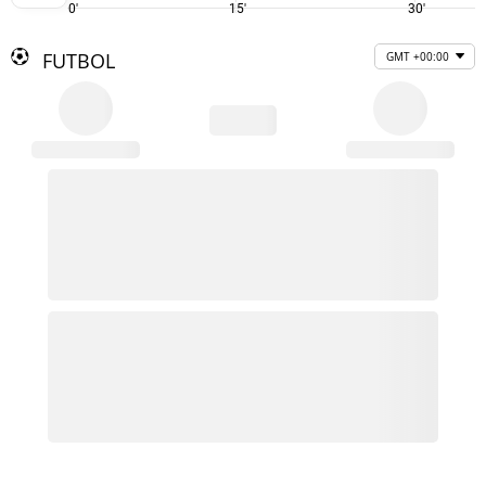
0'
15'
30'
FUTBOL
GMT +00:00