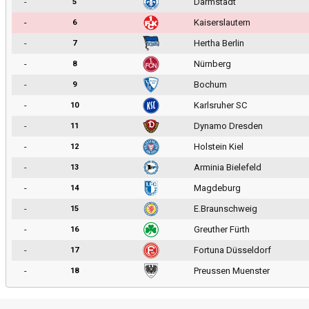
-
Darmstadt
5
-
Kaiserslautern
6
-
Hertha Berlin
7
-
Nürnberg
8
-
Bochum
9
-
Karlsruher SC
10
-
Dynamo Dresden
11
-
Holstein Kiel
12
-
Arminia Bielefeld
13
-
Magdeburg
14
-
E.Braunschweig
15
-
Greuther Fürth
16
-
Fortuna Düsseldorf
17
-
Preussen Muenster
18