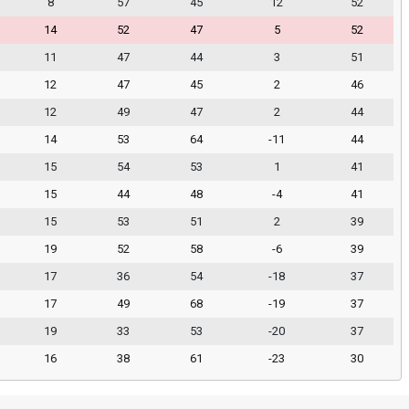
8
57
45
12
52
14
52
47
5
52
11
47
44
3
51
12
47
45
2
46
12
49
47
2
44
14
53
64
-11
44
15
54
53
1
41
15
44
48
-4
41
15
53
51
2
39
19
52
58
-6
39
17
36
54
-18
37
17
49
68
-19
37
19
33
53
-20
37
16
38
61
-23
30