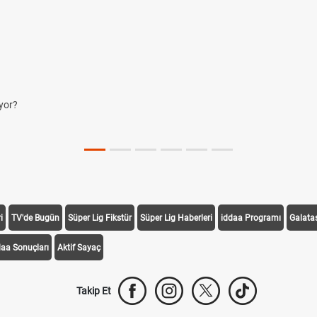
yor?
i
TV'de Bugün
Süper Lig Fikstür
Süper Lig Haberleri
iddaa Programı
Galata
daa Sonuçları
Aktif Sayaç
Takip Et