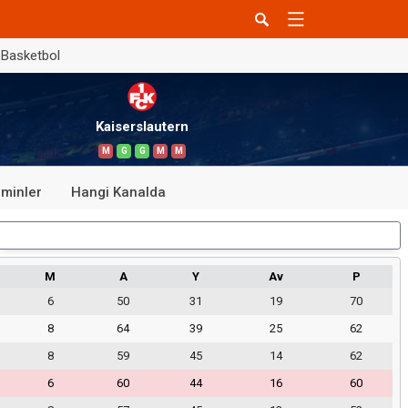
Basketbol
Kaiserslautern
M
G
G
M
M
minler
Hangi Kanalda
Dış Saha
M
A
Y
Av
P
6
50
31
19
70
8
64
39
25
62
8
59
45
14
62
6
60
44
16
60