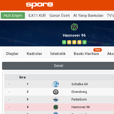
İLK11 KUR
Günün Özeti
At Yarışı Bankoları
TV'
Hızlı Erişim
Hannover 96
G
B
B
B
G
Yeni
Olaylar
Kadrolar
İstatistik
Baskı Haritası
Aks
Genel
Sıra
-
Schalke 04
1
-
Elversberg
2
-
Paderborn
3
-
Hannover 96
4