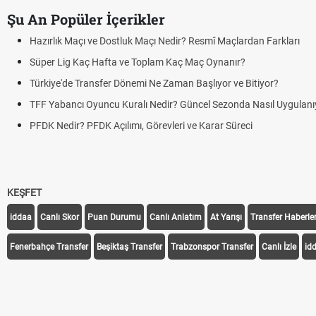
Şu An Popüler İçerikler
Hazırlık Maçı ve Dostluk Maçı Nedir? Resmî Maçlardan Farkları
Süper Lig Kaç Hafta ve Toplam Kaç Maç Oynanır?
Türkiye'de Transfer Dönemi Ne Zaman Başlıyor ve Bitiyor?
TFF Yabancı Oyuncu Kuralı Nedir? Güncel Sezonda Nasıl Uygulanı
PFDK Nedir? PFDK Açılımı, Görevleri ve Karar Süreci
KEŞFET
iddaa
Canlı Skor
Puan Durumu
Canlı Anlatım
At Yarışı
Transfer Haberler
Fenerbahçe Transfer
Beşiktaş Transfer
Trabzonspor Transfer
Canlı İzle
id