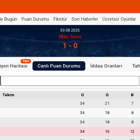
de Bugün
Puan Durumu
Fikstür
Son Haberler
Ücretsiz Oyunlar
03.08.2025
Maç Sonu
1 - 0
Yeni
iyon Haritası
Canlı Puan Durumu
İddaa Oranları
Tah
İç Saha
Takım
O
G
B
34
21
7
34
18
8
34
18
8
34
16
12