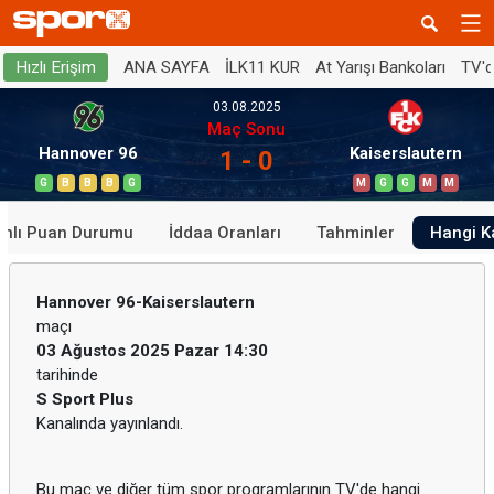
ANA SAYFA
İLK11 KUR
At Yarışı Bankoları
TV'
Hızlı Erişim
03.08.2025
Maç Sonu
Hannover 96
Kaiserslautern
1 - 0
G
B
B
B
G
M
G
G
M
M
anlı Puan Durumu
İddaa Oranları
Tahminler
Hangi K
Hannover 96-Kaiserslautern
maçı
03 Ağustos 2025 Pazar 14:30
tarihinde
S Sport Plus
Kanalında yayınlandı.
Bu maç ve diğer tüm spor programlarının TV'de hangi