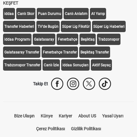
KEŞFET
iddaa
Canlı Skor
Puan Durumu
Canlı Anlatım
At Yarışı
Transfer Haberleri
TV'de Bugün
Süper Lig Fikstür
Süper Lig Haberleri
iddaa Programı
Galatasaray
Fenerbahçe
Beşiktaş
Trabzonspor
Galatasaray Transfer
Fenerbahçe Transfer
Beşiktaş Transfer
Trabzonspor Transfer
Canlı İzle
iddaa Sonuçları
Aktif Sayaç
Takip Et
Bize Ulaşın
Künye
Kariyer
About US
Yasal Uyarı
Çerez Politikası
Gizlilik Politikası