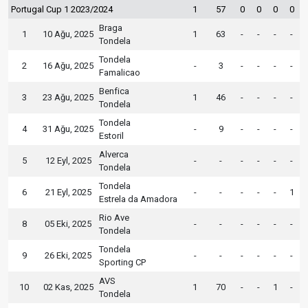
Portugal Cup 1 2023/2024
1
57
0
0
0
0
Braga
1
10 Ağu, 2025
1
63
-
-
-
-
Tondela
Tondela
2
16 Ağu, 2025
-
3
-
-
-
-
Famalicao
Benfica
3
23 Ağu, 2025
1
46
-
-
-
-
Tondela
Tondela
4
31 Ağu, 2025
-
9
-
-
-
-
Estoril
Alverca
5
12 Eyl, 2025
-
-
-
-
-
-
Tondela
Tondela
6
21 Eyl, 2025
-
-
-
-
-
1
Estrela da Amadora
Rio Ave
8
05 Eki, 2025
-
-
-
-
-
-
Tondela
Tondela
9
26 Eki, 2025
-
-
-
-
-
-
Sporting CP
AVS
10
02 Kas, 2025
1
70
-
-
1
-
Tondela