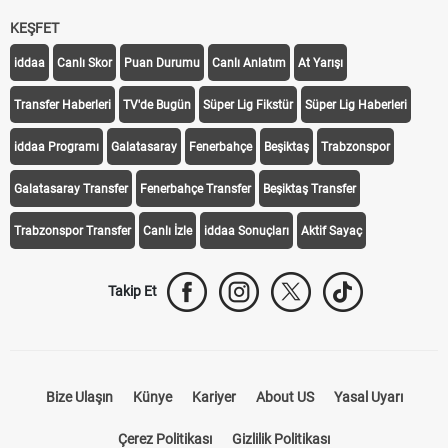
KEŞFET
iddaa
Canlı Skor
Puan Durumu
Canlı Anlatım
At Yarışı
Transfer Haberleri
TV'de Bugün
Süper Lig Fikstür
Süper Lig Haberleri
iddaa Programı
Galatasaray
Fenerbahçe
Beşiktaş
Trabzonspor
Galatasaray Transfer
Fenerbahçe Transfer
Beşiktaş Transfer
Trabzonspor Transfer
Canlı İzle
iddaa Sonuçları
Aktif Sayaç
Takip Et
Bize Ulaşın
Künye
Kariyer
About US
Yasal Uyarı
Çerez Politikası
Gizlilik Politikası