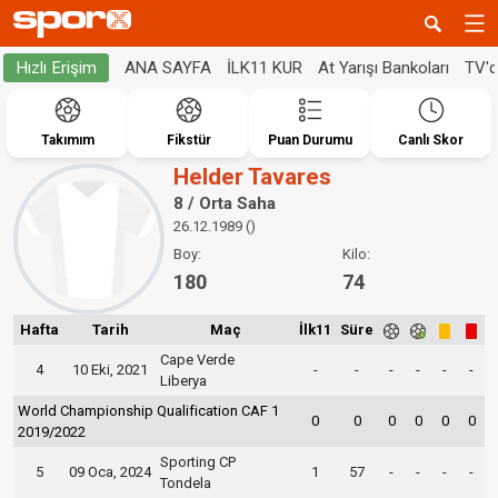
ANA SAYFA
İLK11 KUR
At Yarışı Bankoları
TV'
Hızlı Erişim
Takımım
Fikstür
Puan Durumu
Canlı Skor
Helder Tavares
8 / Orta Saha
26.12.1989 ()
Boy:
Kilo:
180
74
Hafta
Tarih
Maç
İlk11
Süre
Cape Verde
4
10 Eki, 2021
-
-
-
-
-
-
Liberya
World Championship Qualification CAF 1
0
0
0
0
0
0
2019/2022
Sporting CP
5
09 Oca, 2024
1
57
-
-
-
-
Tondela