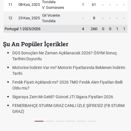
Tondela
11
08 Kas, 2025
1
61
-
-
-
-
V. Guimaraes
Gil Vicente
12
29 Kas, 2025
-
8
-
-
-
-
Tondela
Portugal 1 2025/2026
4
260
0
0
1
1
Şu An Popüler İçerikler
DGS Sonuçları Ne Zaman Açıklanacak 2026? ÖSYM Sonuç
Tarihini Duyurdu
Motorine İndirim Var mı? Motorin Fiyatlarında Beklenen İndirim
Tarihi
Fındık Fiyatı Açıklandı mı? 2026 TMO Fındık Alım Fiyatları Belli
Oldu mu?
Sigaraya Zam Mı Geldi? Güncel JTI Sigara Fiyatları 2026
FENERBAHÇE STURM GRAZ CANLI İZLE ŞİFRESİZ (FB STURM
GRAZ)