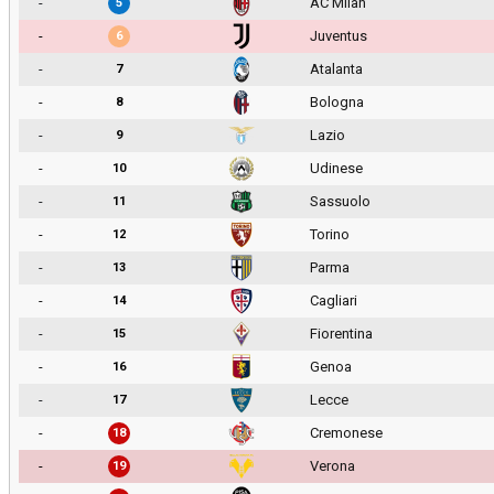
-
AC Milan
5
-
Juventus
6
-
Atalanta
7
-
Bologna
8
-
Lazio
9
-
Udinese
10
-
Sassuolo
11
-
Torino
12
-
Parma
13
-
Cagliari
14
-
Fiorentina
15
-
Genoa
16
-
Lecce
17
-
Cremonese
18
-
Verona
19