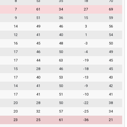
8
53
35
18
70
7
61
34
27
69
9
51
36
15
59
14
49
46
3
56
12
41
40
1
54
16
45
48
-3
50
17
46
50
-4
49
17
44
63
-19
45
15
28
46
-18
45
17
40
53
-13
43
14
41
50
-9
42
17
41
51
-10
41
20
28
50
-22
38
20
32
57
-25
34
23
25
61
-36
21