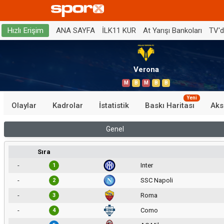
ANA SAYFA
İLK11 KUR
At Yarışı Bankoları
TV'
Hızlı Erişim
Verona
M
B
M
B
B
Yeni
Olaylar
Kadrolar
İstatistik
Baskı Haritası
Aks
Genel
Sıra
-
Inter
1
-
SSC Napoli
2
-
Roma
3
-
Como
4