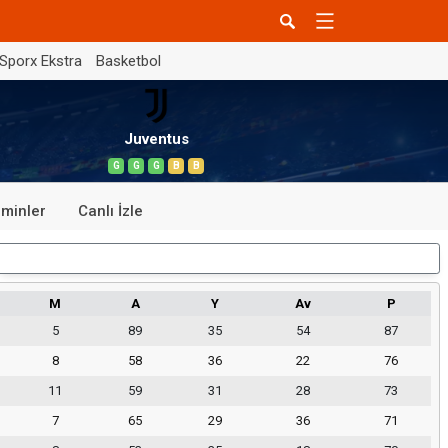
Sporx Ekstra
Basketbol
Juventus
G
G
G
B
B
minler
Canlı İzle
Dış Saha
M
A
Y
Av
P
5
89
35
54
87
8
58
36
22
76
11
59
31
28
73
7
65
29
36
71