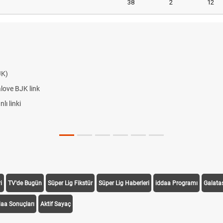
38
2
12
JK)
alove BJK link
ı linki
i
TV'de Bugün
Süper Lig Fikstür
Süper Lig Haberleri
iddaa Programı
Galata
daa Sonuçları
Aktif Sayaç