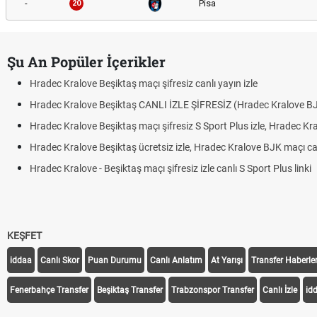
-
Pisa
20
Şu An Popüler İçerikler
Hradec Kralove Beşiktaş maçı şifresiz canlı yayın izle
Hradec Kralove Beşiktaş CANLI İZLE ŞİFRESİZ (Hradec Kralove B
Hradec Kralove Beşiktaş maçı şifresiz S Sport Plus izle, Hradec Kr
Hradec Kralove Beşiktaş ücretsiz izle, Hradec Kralove BJK maçı canl
Hradec Kralove - Beşiktaş maçı şifresiz izle canlı S Sport Plus linki
KEŞFET
iddaa
Canlı Skor
Puan Durumu
Canlı Anlatım
At Yarışı
Transfer Haberler
Fenerbahçe Transfer
Beşiktaş Transfer
Trabzonspor Transfer
Canlı İzle
id