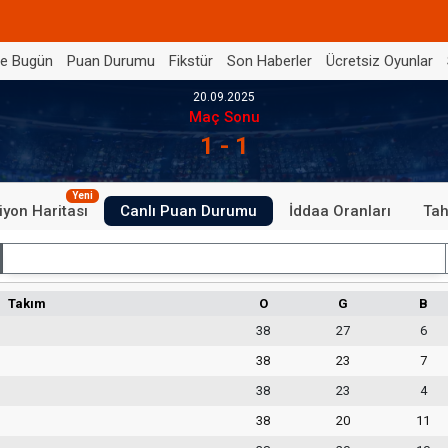
de Bugün
Puan Durumu
Fikstür
Son Haberler
Ücretsiz Oyunlar
20.09.2025
Maç Sonu
1 - 1
Yeni
iyon Haritası
Canlı Puan Durumu
İddaa Oranları
Tah
İç Saha
Takım
O
G
B
38
27
6
38
23
7
38
23
4
38
20
11