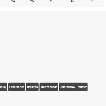
24
26
71
-45
18
saray
Fenerbahçe
Beşiktaş
Trabzonspor
Galatasaray Transfer