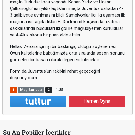
maçta Türk düellosu yaşandı. Kenan Yıldız ve Hakan
Çalhanoğlu'nun yıldızlaştıkları maçta Juventus sahadan 4-
3 galibiyetle ayrılmasını bildi. Şampiyonlar ligi lig aşaması ilk
maçında ise ağırladıkları B. Dortmund karşısında uzatma
dakikalarında buldukları iki gol ile mağlubiyetten kurtuldular
ve 4-4'lük skorla bir puan elde ettiler.
Hellas Verona için iyi bir başlangıç olduğu söylenemez.
Oyun kalitelerine baktığımızda orta sıralarda sezon sonunu
görmeleri bir başarı olarak değerlendirilecektir.
Form da Juventus'un rakibini rahat geçeceğini
düşünüyorum.
1
Maç Sonucu
2
1.35
Hemen Oyna
Şu An Popüler İçerikler