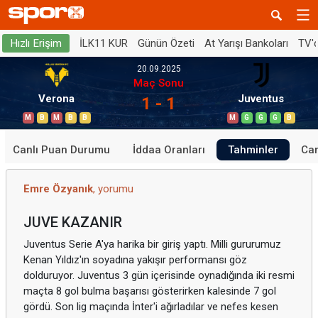
İLK11 KUR
Günün Özeti
At Yarışı Bankoları
TV'
Hızlı Erişim
20.09.2025
Maç Sonu
Verona
Juventus
1 - 1
M
B
M
B
B
M
G
G
G
B
Canlı Puan Durumu
İddaa Oranları
Tahminler
Can
Emre Özyanık
, yorumu
JUVE KAZANIR
Juventus Serie A'ya harika bir giriş yaptı. Milli gururumuz
Kenan Yıldız'ın soyadına yakışır performansı göz
dolduruyor. Juventus 3 gün içerisinde oynadığında iki resmi
maçta 8 gol bulma başarısı gösterirken kalesinde 7 gol
gördü. Son lig maçında İnter'i ağırladılar ve nefes kesen