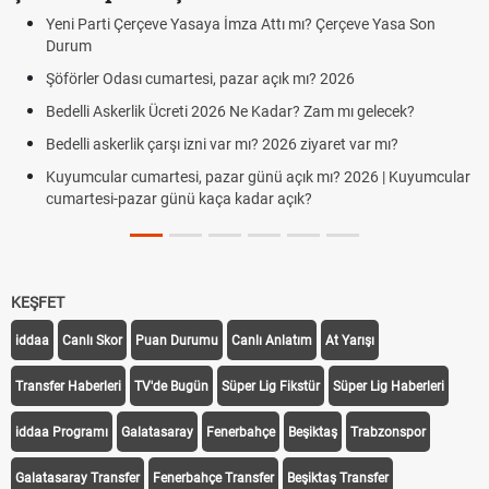
Yeni Parti Çerçeve Yasaya İmza Attı mı? Çerçeve Yasa Son
Durum
Şöförler Odası cumartesi, pazar açık mı? 2026
Bedelli Askerlik Ücreti 2026 Ne Kadar? Zam mı gelecek?
Bedelli askerlik çarşı izni var mı? 2026 ziyaret var mı?
Kuyumcular cumartesi, pazar günü açık mı? 2026 | Kuyumcular
cumartesi-pazar günü kaça kadar açık?
KEŞFET
iddaa
Canlı Skor
Puan Durumu
Canlı Anlatım
At Yarışı
Transfer Haberleri
TV'de Bugün
Süper Lig Fikstür
Süper Lig Haberleri
iddaa Programı
Galatasaray
Fenerbahçe
Beşiktaş
Trabzonspor
Galatasaray Transfer
Fenerbahçe Transfer
Beşiktaş Transfer