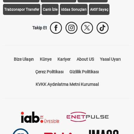
Trabzonspor Transfer
Canlı İzle
iddaa Sonuçları
Aktif Sayaç
Takip Et
Bize Ulaşın
Künye
Kariyer
About US
Yasal Uyarı
Çerez Politikası
Gizlilik Politikası
KVKK Aydınlatma Metni Kurumsal