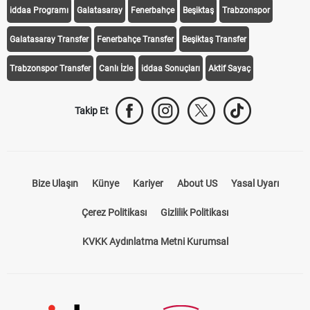
iddaa Programı
Galatasaray
Fenerbahçe
Beşiktaş
Trabzonspor
Galatasaray Transfer
Fenerbahçe Transfer
Beşiktaş Transfer
Trabzonspor Transfer
Canlı İzle
iddaa Sonuçları
Aktif Sayaç
Takip Et
Bize Ulaşın
Künye
Kariyer
About US
Yasal Uyarı
Çerez Politikası
Gizlilik Politikası
KVKK Aydınlatma Metni Kurumsal