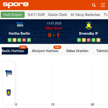
İLK11 KUR
Günün Özeti
At Yarışı Bankoları
TV
Hızlı Erişim
13.07.2025
Maç Sonu
Hertha Berlin
Broendby IF
0 - 1
G
B
G
M
G
G
B
M
G
B
Yeni
Yeni
Baskı Haritası
Aksiyon Haritası
İddaa Oranları
Tahmin
0'
15'
30'