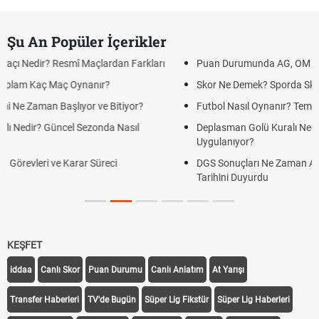
Şu An Popüler İçerikler
rdan Farkları
Puan Durumunda AG, OM ve Diğer Kısaltmalar Ne An
?
Skor Ne Demek? Sporda Skor ve Sonuç Kavramları
Bitiyor?
Futbol Nasıl Oynanır? Temel Futbol Kuralları
a Nasıl
Deplasman Golü Kuralı Nedir? Hangi Organizasyonl
Uygulanıyor?
eci
DGS Sonuçları Ne Zaman Açıklanacak 2026? ÖSYM
Tarihini Duyurdu
KEŞFET
iddaa
Canlı Skor
Puan Durumu
Canlı Anlatım
At Yarışı
Transfer Haberleri
TV'de Bugün
Süper Lig Fikstür
Süper Lig Haberleri