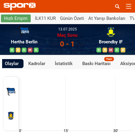
İLK11 KUR
Günün Özeti
At Yarışı Bankoları
TV
Hızlı Erişim
13.07.2025
Maç Sonu
Hertha Berlin
Broendby IF
0 - 1
G
B
G
M
G
G
B
M
G
B
Yeni
Olaylar
Kadrolar
İstatistik
Baskı Haritası
Aksiyon
0'
15'
30'