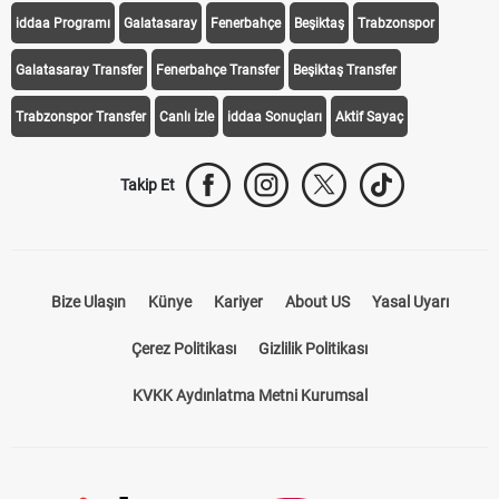
iddaa Programı
Galatasaray
Fenerbahçe
Beşiktaş
Trabzonspor
Galatasaray Transfer
Fenerbahçe Transfer
Beşiktaş Transfer
Trabzonspor Transfer
Canlı İzle
iddaa Sonuçları
Aktif Sayaç
Takip Et
Bize Ulaşın
Künye
Kariyer
About US
Yasal Uyarı
Çerez Politikası
Gizlilik Politikası
KVKK Aydınlatma Metni Kurumsal