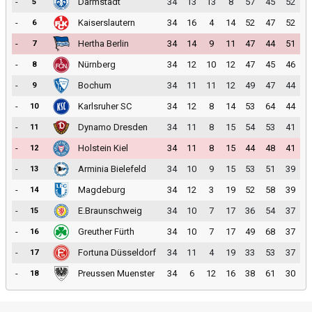
-
Darmstadt
34
13
13
8
57
45
52
5
-
Kaiserslautern
34
16
4
14
52
47
52
6
-
Hertha Berlin
34
14
9
11
47
44
51
7
-
Nürnberg
34
12
10
12
47
45
46
8
-
Bochum
34
11
11
12
49
47
44
9
-
Karlsruher SC
34
12
8
14
53
64
44
10
-
Dynamo Dresden
34
11
8
15
54
53
41
11
-
Holstein Kiel
34
11
8
15
44
48
41
12
-
Arminia Bielefeld
34
10
9
15
53
51
39
13
-
Magdeburg
34
12
3
19
52
58
39
14
-
E.Braunschweig
34
10
7
17
36
54
37
15
-
Greuther Fürth
34
10
7
17
49
68
37
16
-
Fortuna Düsseldorf
34
11
4
19
33
53
37
17
-
Preussen Muenster
34
6
12
16
38
61
30
18