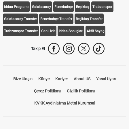
iddaa Programı
Galatasaray
Fenerbahçe
Beşiktaş
Trabzonspor
Galatasaray Transfer
Fenerbahçe Transfer
Beşiktaş Transfer
Trabzonspor Transfer
Canlı İzle
iddaa Sonuçları
Aktif Sayaç
Takip Et
Bize Ulaşın
Künye
Kariyer
About US
Yasal Uyarı
Çerez Politikası
Gizlilik Politikası
KVKK Aydınlatma Metni Kurumsal