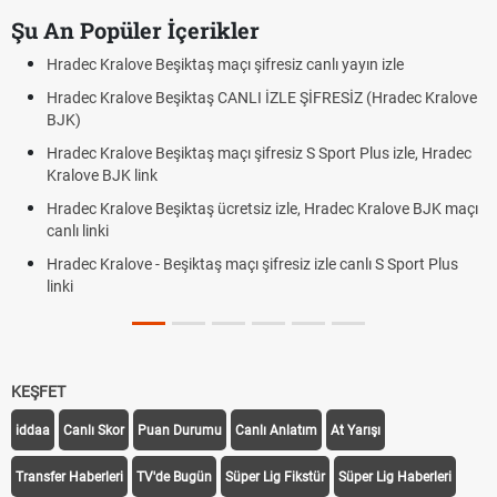
Şu An Popüler İçerikler
Hradec Kralove Beşiktaş maçı şifresiz canlı yayın izle
Hradec Kralove Beşiktaş CANLI İZLE ŞİFRESİZ (Hradec Kralove
BJK)
Hradec Kralove Beşiktaş maçı şifresiz S Sport Plus izle, Hradec
Kralove BJK link
Hradec Kralove Beşiktaş ücretsiz izle, Hradec Kralove BJK maçı
canlı linki
Hradec Kralove - Beşiktaş maçı şifresiz izle canlı S Sport Plus
linki
KEŞFET
iddaa
Canlı Skor
Puan Durumu
Canlı Anlatım
At Yarışı
Transfer Haberleri
TV'de Bugün
Süper Lig Fikstür
Süper Lig Haberleri