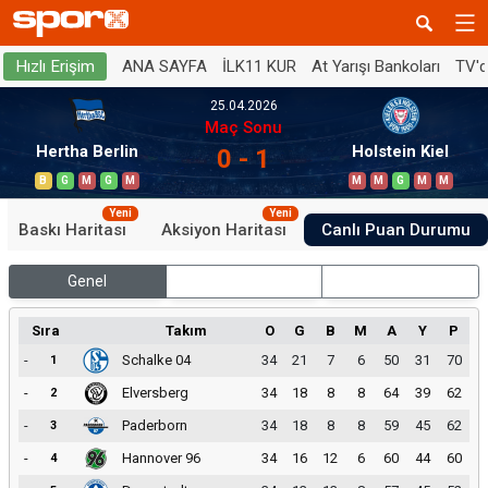
ANA SAYFA
İLK11 KUR
At Yarışı Bankoları
TV'
Hızlı Erişim
25.04.2026
Maç Sonu
Hertha Berlin
Holstein Kiel
0 - 1
B
G
M
G
M
M
M
G
M
M
Yeni
Yeni
Baskı Haritası
Aksiyon Haritası
Canlı Puan Durumu
Genel
İç Saha
Dış Saha
Sıra
Takım
O
G
B
M
A
Y
P
-
Schalke 04
34
21
7
6
50
31
70
1
-
Elversberg
34
18
8
8
64
39
62
2
-
Paderborn
34
18
8
8
59
45
62
3
-
Hannover 96
34
16
12
6
60
44
60
4