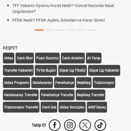
TFF Yabancı Oyuncu Kuralı Nedir? Güncel Sezonda Nasıl
Uygulanıyor?
PFDK Nedir? PFDK Açılımı, Görevleri ve Karar Süreci
KEŞFET
iddaa
Canlı Skor
Puan Durumu
Canlı Anlatım
At Yarışı
Transfer Haberleri
TV'de Bugün
Süper Lig Fikstür
Süper Lig Haberleri
iddaa Programı
Galatasaray
Fenerbahçe
Beşiktaş
Trabzonspor
Galatasaray Transfer
Fenerbahçe Transfer
Beşiktaş Transfer
Trabzonspor Transfer
Canlı İzle
iddaa Sonuçları
Aktif Sayaç
Takip Et