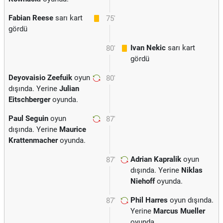
Fabian Reese
sarı kart
75'
gördü
Ivan Nekic
sarı kart
80'
gördü
Deyovaisio Zeefuik
oyun
80'
dışında. Yerine
Julian
Eitschberger
oyunda.
Paul Seguin
oyun
87'
dışında. Yerine
Maurice
Krattenmacher
oyunda.
Adrian Kapralik
oyun
87'
dışında. Yerine
Niklas
Niehoff
oyunda.
Phil Harres
oyun dışında.
87'
Yerine
Marcus Mueller
oyunda.