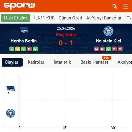
İLK11 KUR
Günün Özeti
At Yarışı Bankoları
TV
Hızlı Erişim
25.04.2026
Maç Sonu
Hertha Berlin
Holstein Kiel
0 - 1
G
B
G
M
G
M
M
G
M
M
Yeni
Olaylar
Kadrolar
İstatistik
Baskı Haritası
Aksiyon
0'
15'
30'