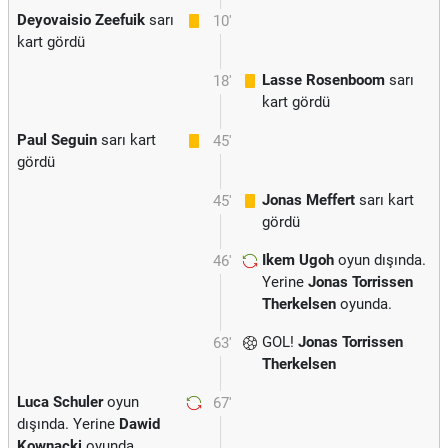
Deyovaisio Zeefuik
sarı
10'
kart gördü
Lasse Rosenboom
sarı
18'
kart gördü
Paul Seguin
sarı kart
45'
gördü
Jonas Meffert
sarı kart
45'
gördü
Ikem Ugoh
oyun dışında.
46'
Yerine
Jonas Torrissen
Therkelsen
oyunda.
GOL!
Jonas Torrissen
63'
Therkelsen
Luca Schuler
oyun
67'
dışında. Yerine
Dawid
Kownacki
oyunda.