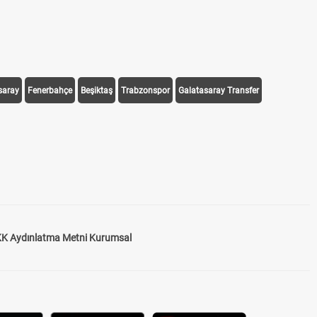
saray
Fenerbahçe
Beşiktaş
Trabzonspor
Galatasaray Transfer
K Aydınlatma Metni Kurumsal