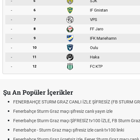
-
SJK
5
-
IF Gnistan
6
-
VPS
7
-
FF Jaro
8
-
IFK Mariehamn
9
-
Oulu
10
-
Haka
11
-
FC KTP
12
Şu An Popüler İçerikler
FENERBAHÇE STURM GRAZ CANLI İZLE ŞİFRESİZ (FB STURM GR
Fenerbahçe Sturm Graz maçı şifresiz canlı yayın izle
Fenerbahçe Sturm Graz maçı ŞİFRESİZ tv100 İZLE, FB Sturm Graz 
Fenerbahçe - Sturm Graz maçı şifresiz izle canlı tv100 linki
Fenerbahçe Sturm Graz ücretsiz izle, Fener Sturm Graz maçı canlı l