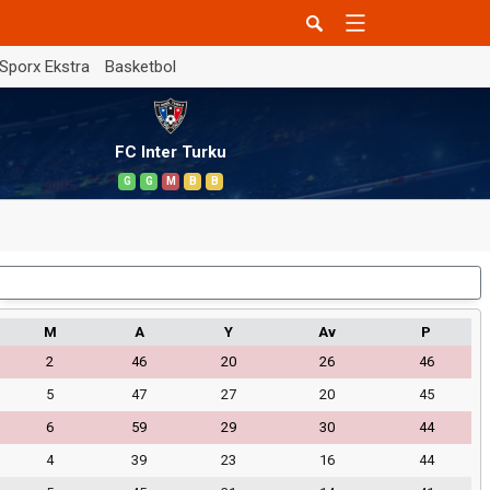
Sporx Ekstra
Basketbol
FC Inter Turku
G
G
M
B
B
Dış Saha
M
A
Y
Av
P
2
46
20
26
46
5
47
27
20
45
6
59
29
30
44
4
39
23
16
44