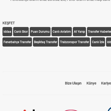
KEŞFET
iddaa
Canlı Skor
Puan Durumu
Canlı Anlatım
At Yarışı
Transfer Haberler
Fenerbahçe Transfer
Beşiktaş Transfer
Trabzonspor Transfer
Canlı İzle
id
Bize Ulaşın
Künye
Kariye