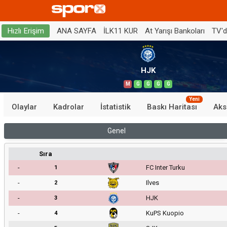
ANA SAYFA
İLK11 KUR
At Yarışı Bankoları
TV'
Hızlı Erişim
HJK
M
G
G
G
G
Yeni
Olaylar
Kadrolar
İstatistik
Baskı Haritası
Aks
Genel
Sıra
-
FC Inter Turku
1
-
Ilves
2
-
HJK
3
-
KuPS Kuopio
4