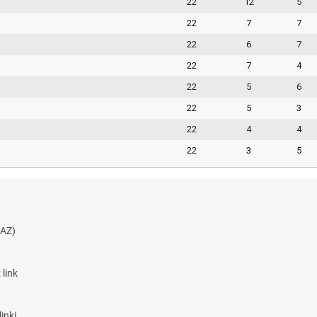
22
12
5
22
7
7
22
6
7
22
7
4
22
5
6
22
5
3
22
4
4
22
3
5
AZ)
link
inki