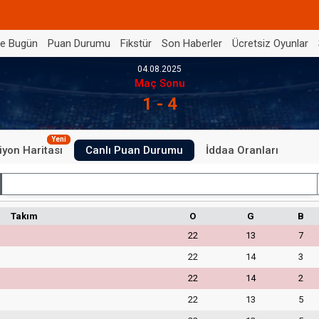
de Bugün
Puan Durumu
Fikstür
Son Haberler
Ücretsiz Oyunlar
04.08.2025
Maç Sonu
1 - 4
Yeni
iyon Haritası
Canlı Puan Durumu
İddaa Oranları
İç Saha
Takım
O
G
B
22
13
7
22
14
3
22
14
2
22
13
5