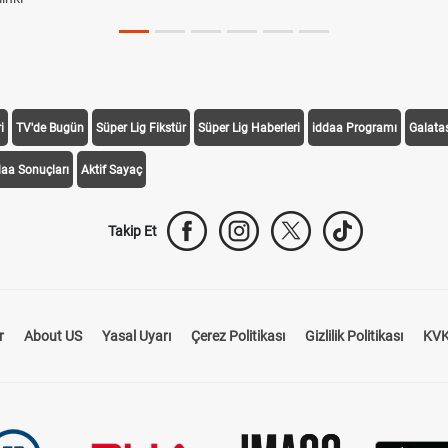
i
TV'de Bugün
Süper Lig Fikstür
Süper Lig Haberleri
iddaa Programı
Galata
daa Sonuçları
Aktif Sayaç
Takip Et
r
About US
Yasal Uyarı
Çerez Politikası
Gizlilik Politikası
KVK