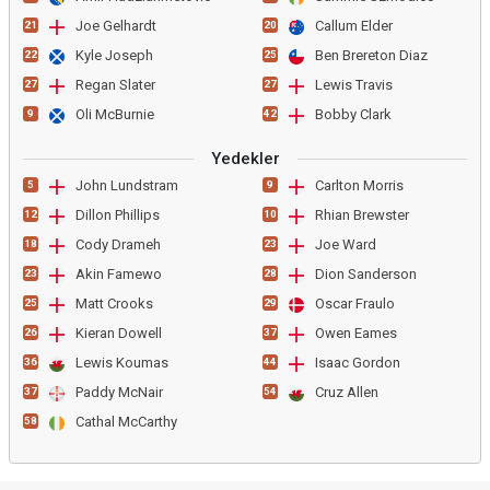
Joe Gelhardt
Callum Elder
21
20
Kyle Joseph
Ben Brereton Diaz
22
25
Regan Slater
Lewis Travis
27
27
Oli McBurnie
Bobby Clark
9
42
Yedekler
John Lundstram
Carlton Morris
5
9
Dillon Phillips
Rhian Brewster
12
10
Cody Drameh
Joe Ward
18
23
Akin Famewo
Dion Sanderson
23
28
Matt Crooks
Oscar Fraulo
25
29
Kieran Dowell
Owen Eames
26
37
Lewis Koumas
Isaac Gordon
36
44
Paddy McNair
Cruz Allen
37
54
Cathal McCarthy
58