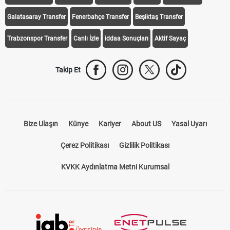
Galatasaray Transfer
Fenerbahçe Transfer
Beşiktaş Transfer
Trabzonspor Transfer
Canlı İzle
iddaa Sonuçları
Aktif Sayaç
Takip Et
Bize Ulaşın
Künye
Kariyer
About US
Yasal Uyarı
Çerez Politikası
Gizlilik Politikası
KVKK Aydınlatma Metni Kurumsal