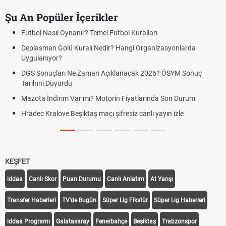
Şu An Popüler İçerikler
Futbol Nasıl Oynanır? Temel Futbol Kuralları
Deplasman Golü Kuralı Nedir? Hangi Organizasyonlarda
Uygulanıyor?
DGS Sonuçları Ne Zaman Açıklanacak 2026? ÖSYM Sonuç
Tarihini Duyurdu
Mazota İndirim Var mı? Motorin Fiyatlarında Son Durum
Hradec Kralove Beşiktaş maçı şifresiz canlı yayın izle
KEŞFET
iddaa
Canlı Skor
Puan Durumu
Canlı Anlatım
At Yarışı
Transfer Haberleri
TV'de Bugün
Süper Lig Fikstür
Süper Lig Haberleri
iddaa Programı
Galatasaray
Fenerbahçe
Beşiktaş
Trabzonspor