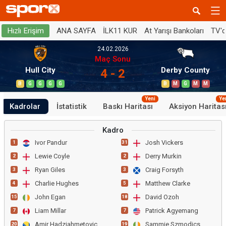
ANA SAYFA
İLK11 KUR
At Yarışı Bankoları
TV'
Hızlı Erişim
24.02.2026
Maç Sonu
Hull City
Derby County
4 - 2
B
G
G
G
G
B
M
G
M
M
Yeni
Ye
Kadrolar
İstatistik
Baskı Haritası
Aksiyon Haritas
Kadro
Ivor Pandur
Josh Vickers
1
31
Lewie Coyle
Derry Murkin
2
2
Ryan Giles
Craig Forsyth
3
3
Charlie Hughes
Matthew Clarke
4
5
John Egan
David Ozoh
15
18
Liam Millar
Patrick Agyemang
7
7
Amir Hadziahmetovic
Sammie Szmodics
20
19