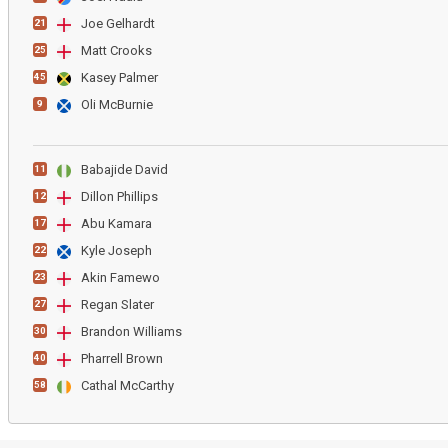
Joe Gelhardt
21
Matt Crooks
25
Kasey Palmer
45
Oli McBurnie
9
Babajide David
11
Dillon Phillips
12
Abu Kamara
17
Kyle Joseph
22
Akin Famewo
23
Regan Slater
27
Brandon Williams
30
Pharrell Brown
40
Cathal McCarthy
58