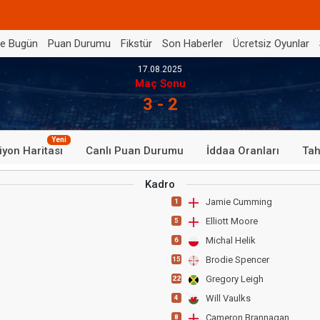
de Bugün
Puan Durumu
Fikstür
Son Haberler
Ücretsiz Oyunlar
17.08.2025
Maç Sonu
3 - 2
Yeni
iyon Haritası
Canlı Puan Durumu
İddaa Oranları
Tah
Kadro
Jamie Cumming
1
Elliott Moore
5
Michal Helik
6
Brodie Spencer
15
Gregory Leigh
22
Will Vaulks
4
Cameron Brannagan
8