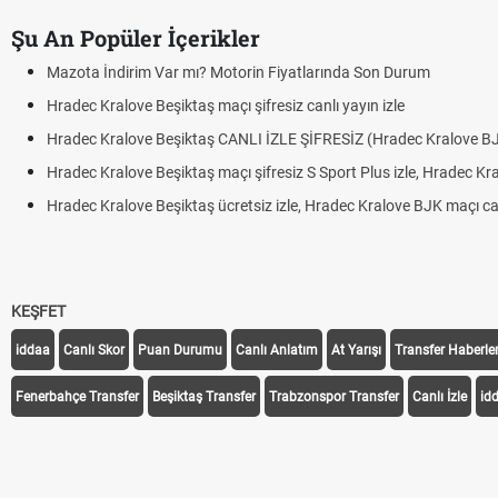
Şu An Popüler İçerikler
Mazota İndirim Var mı? Motorin Fiyatlarında Son Durum
Hradec Kralove Beşiktaş maçı şifresiz canlı yayın izle
Hradec Kralove Beşiktaş CANLI İZLE ŞİFRESİZ (Hradec Kralove B
Hradec Kralove Beşiktaş maçı şifresiz S Sport Plus izle, Hradec Kr
Hradec Kralove Beşiktaş ücretsiz izle, Hradec Kralove BJK maçı canl
KEŞFET
iddaa
Canlı Skor
Puan Durumu
Canlı Anlatım
At Yarışı
Transfer Haberler
Fenerbahçe Transfer
Beşiktaş Transfer
Trabzonspor Transfer
Canlı İzle
id