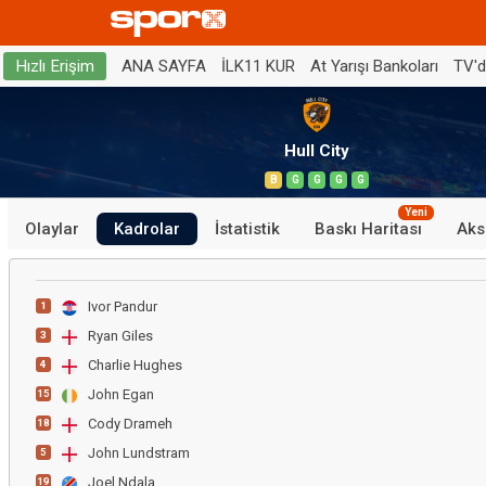
ANA SAYFA
İLK11 KUR
At Yarışı Bankoları
TV'
Hızlı Erişim
Hull City
B
G
G
G
G
Yeni
Olaylar
Kadrolar
İstatistik
Baskı Haritası
Aks
Ivor Pandur
1
Ryan Giles
3
Charlie Hughes
4
John Egan
15
Cody Drameh
18
John Lundstram
5
Joel Ndala
19