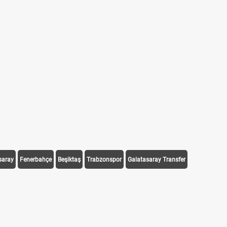
saray
Fenerbahçe
Beşiktaş
Trabzonspor
Galatasaray Transfer