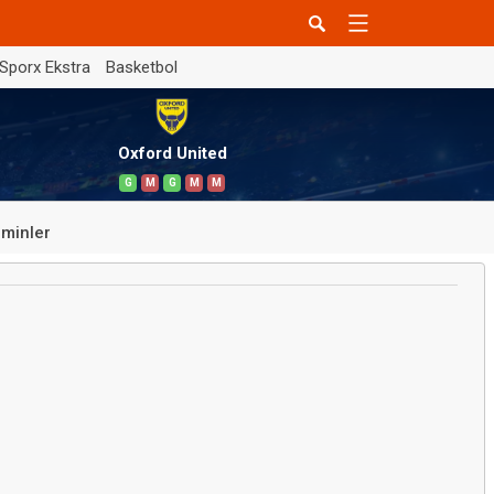
Sporx Ekstra
Basketbol
Oxford United
G
M
G
M
M
minler