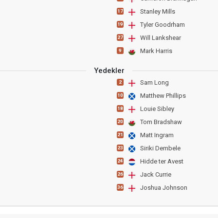
Stanley Mills
17
Tyler Goodrham
19
Will Lankshear
27
Mark Harris
9
Yedekler
Sam Long
2
Matthew Phillips
10
Louie Sibley
18
Tom Bradshaw
20
Matt Ingram
21
Siriki Dembele
23
Hidde ter Avest
24
Jack Currie
26
Joshua Johnson
36