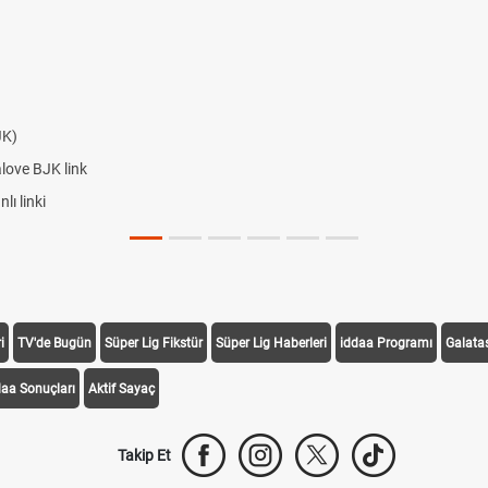
JK)
alove BJK link
ı linki
i
TV'de Bugün
Süper Lig Fikstür
Süper Lig Haberleri
iddaa Programı
Galata
daa Sonuçları
Aktif Sayaç
Takip Et