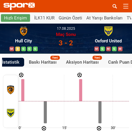
İLK11 KUR
Günün Özeti
At Yarışı Bankoları
TV
Hızlı Erişim
17.08.2025
Maç Sonu
Hull City
Oxford United
3 - 2
M
B
G
G
G
M
G
M
G
M
Yeni
Yeni
İstatistik
Baskı Haritası
Aksiyon Haritası
Canlı Puan
0'
15'
30'