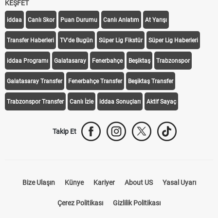
KEŞFET
iddaa
Canlı Skor
Puan Durumu
Canlı Anlatım
At Yarışı
Transfer Haberleri
TV'de Bugün
Süper Lig Fikstür
Süper Lig Haberleri
iddaa Programı
Galatasaray
Fenerbahçe
Beşiktaş
Trabzonspor
Galatasaray Transfer
Fenerbahçe Transfer
Beşiktaş Transfer
Trabzonspor Transfer
Canlı İzle
iddaa Sonuçları
Aktif Sayaç
Takip Et
Bize Ulaşın
Künye
Kariyer
About US
Yasal Uyarı
Çerez Politikası
Gizlilik Politikası