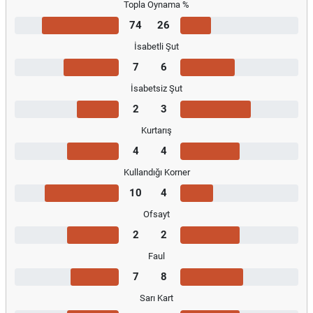
Topla Oynama %
74
26
İsabetli Şut
7
6
İsabetsiz Şut
2
3
Kurtarış
4
4
Kullandığı Korner
10
4
Ofsayt
2
2
Faul
7
8
Sarı Kart