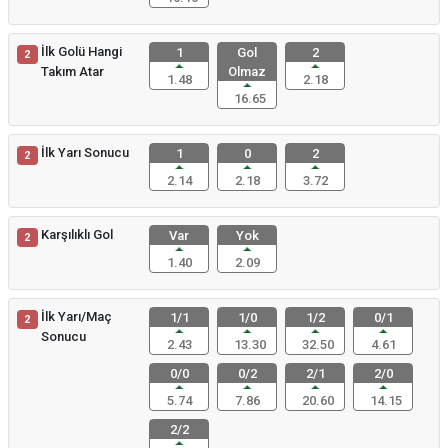
İlk Golü Hangi
1
Gol
2
2
Takım Atar
Olmaz
1.48
2.18
16.65
İlk Yarı Sonucu
1
0
2
2
2.14
2.18
3.72
Karşılıklı Gol
Var
Yok
2
1.40
2.09
İlk Yarı/Maç
1/1
1/0
1/2
0/1
2
Sonucu
2.43
13.30
32.50
4.61
0/0
0/2
2/1
2/0
5.74
7.86
20.60
14.15
2/2