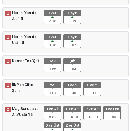
Her İki Yarı da
Evet
Hayır
2
Alt 1.5
2.78
1.19
Her İki Yarı da
Evet
Hayır
2
Üst 1.5
3.78
1.07
Korner Tek/Çift
Tek
Çift
2
1.65
1.64
İlk Yarı Çifte
1 ve 0
1 ve 2
0 ve 2
2
Şans
1.07
1.30
1.31
Maç Sonucu ve
1 ve Alt
0 ve Alt
2 ve Alt
1 ve Üst
2
Altı/Üstü 1,5
8.82
14.70
13.10
1.80
0 ve Üst
2 ve Üst