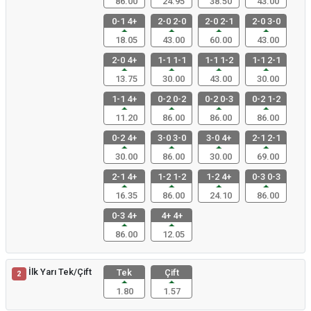
86.00
24.95
38.50
43.00
0-1 4+
2-0 2-0
2-0 2-1
2-0 3-0
18.05
43.00
60.00
43.00
2-0 4+
1-1 1-1
1-1 1-2
1-1 2-1
13.75
30.00
43.00
30.00
1-1 4+
0-2 0-2
0-2 0-3
0-2 1-2
11.20
86.00
86.00
86.00
0-2 4+
3-0 3-0
3-0 4+
2-1 2-1
30.00
86.00
30.00
69.00
2-1 4+
1-2 1-2
1-2 4+
0-3 0-3
16.35
86.00
24.10
86.00
0-3 4+
4+ 4+
86.00
12.05
İlk Yarı Tek/Çift
Tek
Çift
2
1.80
1.57