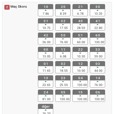
Maç Skoru
1:0
2:0
2:1
3:0
2
7.86
8.39
6.78
13.35
3:1
3:2
4:0
4:1
10.75
17.05
28.50
22.80
4:2
5:0
5:1
6:0
36.00
76.00
60.00
130.00
0:0
1:1
2:2
3:3
13.05
6.08
10.30
39.00
0:1
0:2
1:2
0:3
11.65
18.55
10.00
44.00
1:3
2:3
0:4
1:4
23.65
25.50
130.00
76.00
2:4
0:5
1:5
0:6
81.00
130.00
130.00
130.00
diğer
16.10