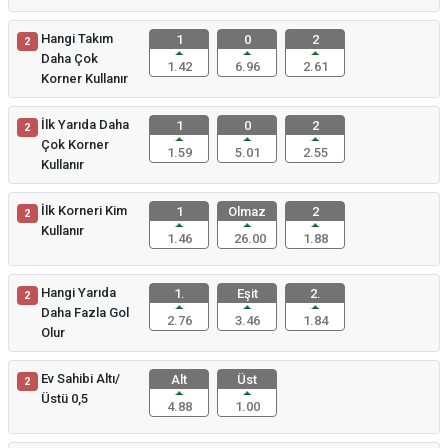
Hangi Takım
1
0
2
2
Daha Çok
1.42
6.96
2.61
Korner Kullanır
İlk Yarıda Daha
1
0
2
2
Çok Korner
1.59
5.01
2.55
Kullanır
İlk Korneri Kim
1
Olmaz
2
2
Kullanır
1.46
26.00
1.88
Hangi Yarıda
1.
Eşit
2.
2
Daha Fazla Gol
2.76
3.46
1.84
Olur
Ev Sahibi Altı/
Alt
Üst
2
Üstü 0,5
4.88
1.00