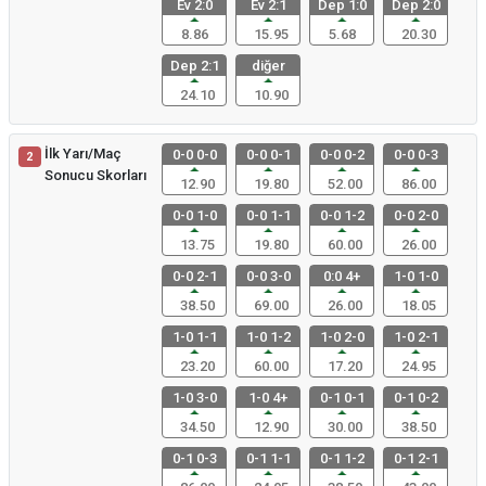
Ev 2:0
Ev 2:1
Dep 1:0
Dep 2:0
8.86
15.95
5.68
20.30
Dep 2:1
diğer
24.10
10.90
İlk Yarı/Maç
0-0 0-0
0-0 0-1
0-0 0-2
0-0 0-3
2
Sonucu Skorları
12.90
19.80
52.00
86.00
0-0 1-0
0-0 1-1
0-0 1-2
0-0 2-0
13.75
19.80
60.00
26.00
0-0 2-1
0-0 3-0
0:0 4+
1-0 1-0
38.50
69.00
26.00
18.05
1-0 1-1
1-0 1-2
1-0 2-0
1-0 2-1
23.20
60.00
17.20
24.95
1-0 3-0
1-0 4+
0-1 0-1
0-1 0-2
34.50
12.90
30.00
38.50
0-1 0-3
0-1 1-1
0-1 1-2
0-1 2-1