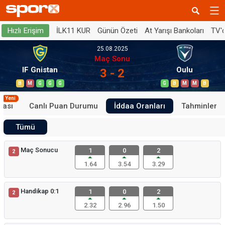
İLK11 KUR
Günün Özeti
At Yarışı Bankoları
TV'
Hızlı Erişim
25.08.2025
Maç Sonu
IF Gnistan
Oulu
3 - 2
B
M
G
G
G
G
B
M
M
B
Yeni
tası
Canlı Puan Durumu
İddaa Oranları
Tahminler
Tümü
Maç Sonucu
1
0
2
2
1.64
3.54
3.29
Handikap 0:1
1
0
2
2
2.32
2.96
1.50