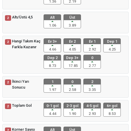
1.36
2.19
Altı/Üstü 4,5
Alt
Üst
2
1.06
3.89
Hangi Takım Kaç
Ev 3+
Ev 2
Ev 1
Dep 1
2
Farkla Kazanır
4.66
4.05
2.92
4.25
Dep 2
Dep 3+
0
8.73
17.85
2.77
İkinci Yarı
1
0
2
2
Sonucu
1.97
2.58
3.35
Toplam Gol
0-1 gol
2-3 gol
4-5 gol
6+ gol
2
4.44
1.90
2.93
8.53
Korner Sayısı
Alt
Üst
2