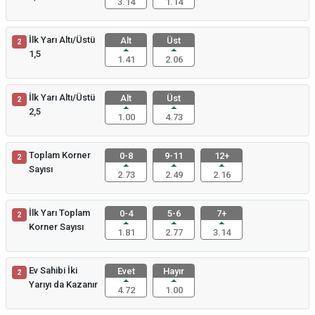
3.14
1.14
İlk Yarı Altı/Üstü
Alt
Üst
2
1,5
1.41
2.06
İlk Yarı Altı/Üstü
Alt
Üst
2
2,5
1.00
4.73
Toplam Korner
0-8
9-11
12+
2
Sayısı
2.73
2.49
2.16
İlk Yarı Toplam
0-4
5-6
7+
2
Korner Sayısı
1.81
2.77
3.14
Ev Sahibi İki
Evet
Hayır
2
Yarıyı da Kazanır
4.72
1.00