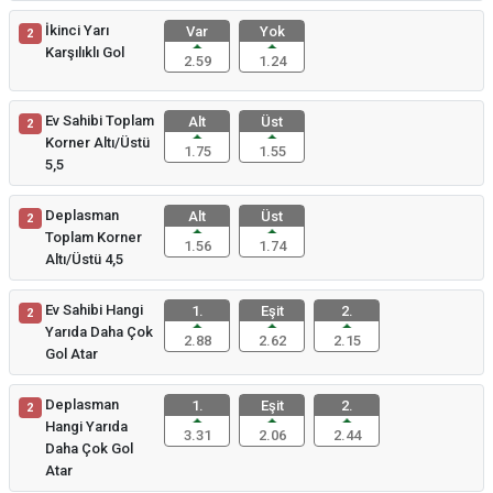
İkinci Yarı
Var
Yok
2
Karşılıklı Gol
2.59
1.24
Ev Sahibi Toplam
Alt
Üst
2
Korner Altı/Üstü
1.75
1.55
5,5
Deplasman
Alt
Üst
2
Toplam Korner
1.56
1.74
Altı/Üstü 4,5
Ev Sahibi Hangi
1.
Eşit
2.
2
Yarıda Daha Çok
2.88
2.62
2.15
Gol Atar
Deplasman
1.
Eşit
2.
2
Hangi Yarıda
3.31
2.06
2.44
Daha Çok Gol
Atar