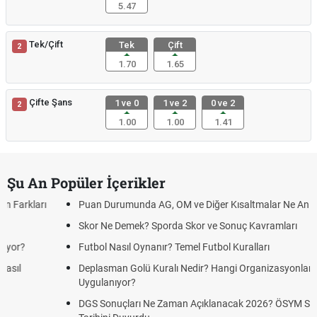
5.47
Tek/Çift
Tek
Çift
2
1.70
1.65
Çifte Şans
1 ve 0
1 ve 2
0 ve 2
2
1.00
1.00
1.41
Şu An Popüler İçerikler
Puan Durumunda AG, OM ve Diğer Kısaltmalar Ne Anlama Gelir?
Skor Ne Demek? Sporda Skor ve Sonuç Kavramları
Futbol Nasıl Oynanır? Temel Futbol Kuralları
Deplasman Golü Kuralı Nedir? Hangi Organizasyonlarda
Uygulanıyor?
DGS Sonuçları Ne Zaman Açıklanacak 2026? ÖSYM Sonuç