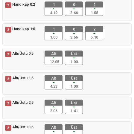
Handikap 0:2
1
0
2
2
4.19
3.66
1.08
Handikap 1:0
1
0
2
2
1.00
3.66
5.10
Altı/Üstü 0,5
Alt
Üst
2
12.05
1.00
Altı/Üstü 1,5
Alt
Üst
2
4.23
1.00
Altı/Üstü 2,5
Alt
Üst
2
2.06
1.41
Altı/Üstü 3,5
Alt
Üst
2