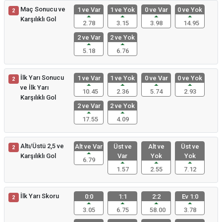
Maç Sonucu ve
1 ve Var
1 ve Yok
0 ve Var
0 ve Yok
2
Karşılıklı Gol
2.78
3.15
3.98
14.95
2 ve Var
2 ve Yok
5.18
6.76
İlk Yarı Sonucu
1 ve Var
1 ve Yok
0 ve Var
0 ve Yok
2
ve İlk Yarı
10.45
2.36
5.74
2.93
Karşılıklı Gol
2 ve Var
2 ve Yok
17.55
4.09
Altı/Üstü 2,5 ve
Alt ve Var
Üst ve
Alt ve
Üst ve
2
Karşılıklı Gol
Var
Yok
Yok
6.79
1.57
2.55
7.12
İlk Yarı Skoru
0:0
1:1
2:2
Ev 1:0
2
3.05
6.75
58.00
3.78