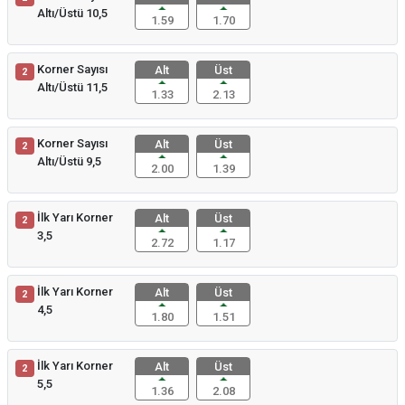
Altı/Üstü 10,5
1.59
1.70
Korner Sayısı
Alt
Üst
2
Altı/Üstü 11,5
1.33
2.13
Korner Sayısı
Alt
Üst
2
Altı/Üstü 9,5
2.00
1.39
İlk Yarı Korner
Alt
Üst
2
3,5
2.72
1.17
İlk Yarı Korner
Alt
Üst
2
4,5
1.80
1.51
İlk Yarı Korner
Alt
Üst
2
5,5
1.36
2.08