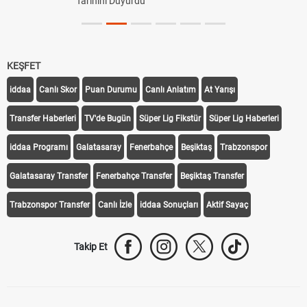
Tarihini Duyurdu
KEŞFET
iddaa
Canlı Skor
Puan Durumu
Canlı Anlatım
At Yarışı
Transfer Haberleri
TV'de Bugün
Süper Lig Fikstür
Süper Lig Haberleri
iddaa Programı
Galatasaray
Fenerbahçe
Beşiktaş
Trabzonspor
Galatasaray Transfer
Fenerbahçe Transfer
Beşiktaş Transfer
Trabzonspor Transfer
Canlı İzle
iddaa Sonuçları
Aktif Sayaç
Takip Et