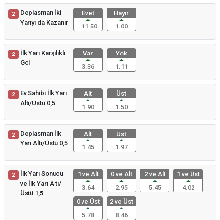
Deplasman İki
Evet
Hayır
2
Yarıyı da Kazanır
11.50
1.00
İlk Yarı Karşılıklı
Var
Yok
2
Gol
3.36
1.11
Ev Sahibi İlk Yarı
Alt
Üst
2
Altı/Üstü 0,5
1.90
1.50
Deplasman İlk
Alt
Üst
2
Yarı Altı/Üstü 0,5
1.45
1.97
İlk Yarı Sonucu
1 ve Alt
0 ve Alt
2 ve Alt
1 ve Üst
2
ve İlk Yarı Altı/
3.64
2.95
5.45
4.02
Üstü 1,5
0 ve Üst
2 ve Üst
5.78
8.46