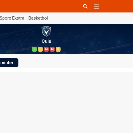
Sporx Ekstra
Basketbol
Oulu
G
B
M
M
B
minler