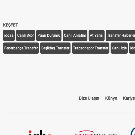
KEŞFET
iddaa
Canlı Skor
Puan Durumu
Canlı Anlatım
At Yarışı
Transfer Haberler
Fenerbahçe Transfer
Beşiktaş Transfer
Trabzonspor Transfer
Canlı İzle
id
Bize Ulaşın
Künye
Kariye