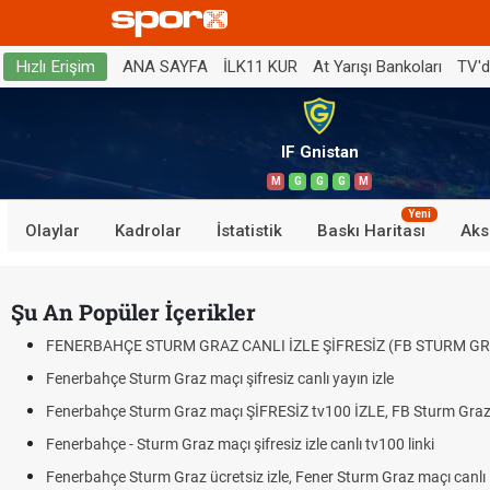
ANA SAYFA
İLK11 KUR
At Yarışı Bankoları
TV'
Hızlı Erişim
IF Gnistan
M
G
G
G
M
Yeni
Olaylar
Kadrolar
İstatistik
Baskı Haritası
Aks
Şu An Popüler İçerikler
FENERBAHÇE STURM GRAZ CANLI İZLE ŞİFRESİZ (FB STURM GR
Fenerbahçe Sturm Graz maçı şifresiz canlı yayın izle
Fenerbahçe Sturm Graz maçı ŞİFRESİZ tv100 İZLE, FB Sturm Graz 
Fenerbahçe - Sturm Graz maçı şifresiz izle canlı tv100 linki
Fenerbahçe Sturm Graz ücretsiz izle, Fener Sturm Graz maçı canlı l