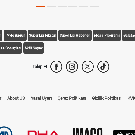
i
TV'de Bugün
Süper Lig Fikstür
Süper Lig Haberleri
iddaa Programı
Galata
daa Sonuçları
Aktif Sayaç
Takip Et
r
About US
Yasal Uyarı
Çerez Politikası
Gizlilik Politikası
KVK