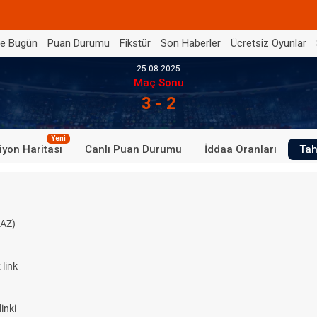
de Bugün
Puan Durumu
Fikstür
Son Haberler
Ücretsiz Oyunlar
25.08.2025
Maç Sonu
3 - 2
Yeni
iyon Haritası
Canlı Puan Durumu
İddaa Oranları
Tah
AZ)
link
inki