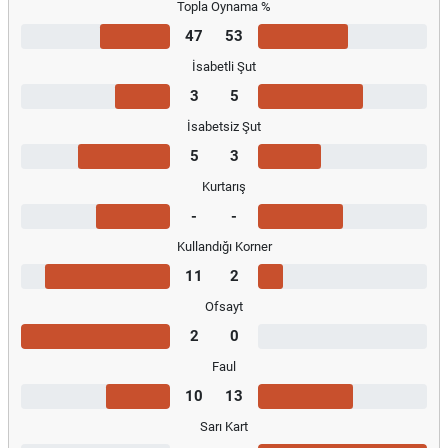
Topla Oynama %
47
53
İsabetli Şut
3
5
İsabetsiz Şut
5
3
Kurtarış
-
-
Kullandığı Korner
11
2
Ofsayt
2
0
Faul
10
13
Sarı Kart