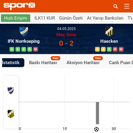
İLK11 KUR
Günün Özeti
At Yarışı Bankoları
TV
Hızlı Erişim
04.05.2025
Maç Sonu
IFK Norrkoeping
Haecken
0 - 2
G
G
G
G
M
B
B
G
M
M
Yeni
Yeni
İstatistik
Baskı Haritası
Aksiyon Haritası
Canlı Puan
0'
15'
30'