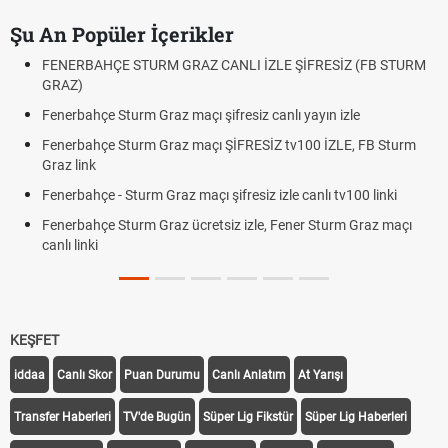
Şu An Popüler İçerikler
FENERBAHÇE STURM GRAZ CANLI İZLE ŞİFRESİZ (FB STURM
GRAZ)
Fenerbahçe Sturm Graz maçı şifresiz canlı yayın izle
Fenerbahçe Sturm Graz maçı ŞİFRESİZ tv100 İZLE, FB Sturm
Graz link
Fenerbahçe - Sturm Graz maçı şifresiz izle canlı tv100 linki
Fenerbahçe Sturm Graz ücretsiz izle, Fener Sturm Graz maçı
canlı linki
KEŞFET
iddaa
Canlı Skor
Puan Durumu
Canlı Anlatım
At Yarışı
Transfer Haberleri
TV'de Bugün
Süper Lig Fikstür
Süper Lig Haberleri