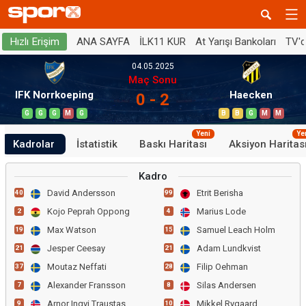
ANA SAYFA
İLK11 KUR
At Yarışı Bankoları
TV'
Hızlı Erişim
04.05.2025
Maç Sonu
IFK Norrkoeping
Haecken
0 - 2
G
G
G
M
G
B
B
G
M
M
Yeni
Ye
Kadrolar
İstatistik
Baskı Haritası
Aksiyon Haritas
Kadro
David Andersson
Etrit Berisha
40
99
Kojo Peprah Oppong
Marius Lode
2
4
Max Watson
Samuel Leach Holm
19
15
Jesper Ceesay
Adam Lundkvist
21
21
Moutaz Neffati
Filip Oehman
37
28
Alexander Fransson
Silas Andersen
7
8
Arnor Ingvi Traustason
Mikkel Rygaard
9
10