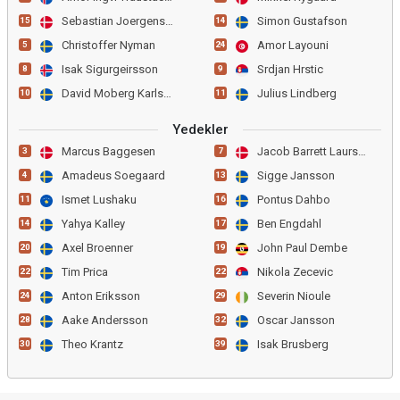
Sebastian Joergensen
Simon Gustafson
15
14
Christoffer Nyman
Amor Layouni
5
24
Isak Sigurgeirsson
Srdjan Hrstic
8
9
David Moberg Karlsson
Julius Lindberg
10
11
Yedekler
Marcus Baggesen
Jacob Barrett Laursen
3
7
Amadeus Soegaard
Sigge Jansson
4
13
Ismet Lushaku
Pontus Dahbo
11
16
Yahya Kalley
Ben Engdahl
14
17
Axel Broenner
John Paul Dembe
20
19
Tim Prica
Nikola Zecevic
22
22
Anton Eriksson
Severin Nioule
24
29
Aake Andersson
Oscar Jansson
28
32
Theo Krantz
Isak Brusberg
30
39