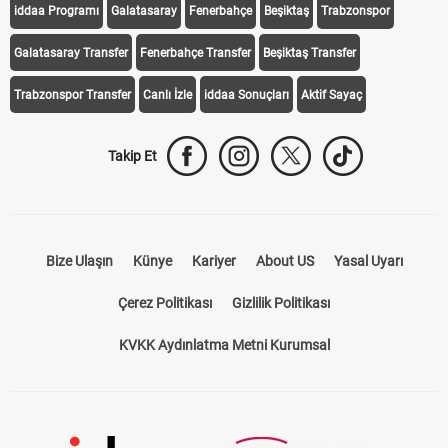
iddaa Programı
Galatasaray
Fenerbahçe
Beşiktaş
Trabzonspor
Galatasaray Transfer
Fenerbahçe Transfer
Beşiktaş Transfer
Trabzonspor Transfer
Canlı İzle
iddaa Sonuçları
Aktif Sayaç
Takip Et
Bize Ulaşın
Künye
Kariyer
About US
Yasal Uyarı
Çerez Politikası
Gizlilik Politikası
KVKK Aydınlatma Metni Kurumsal