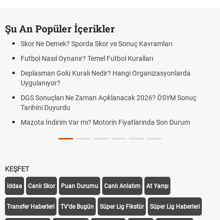
Şu An Popüler İçerikler
Skor Ne Demek? Sporda Skor ve Sonuç Kavramları
Futbol Nasıl Oynanır? Temel Futbol Kuralları
Deplasman Golü Kuralı Nedir? Hangi Organizasyonlarda
Uygulanıyor?
DGS Sonuçları Ne Zaman Açıklanacak 2026? ÖSYM Sonuç
Tarihini Duyurdu
Mazota İndirim Var mı? Motorin Fiyatlarında Son Durum
KEŞFET
iddaa
Canlı Skor
Puan Durumu
Canlı Anlatım
At Yarışı
Transfer Haberleri
TV'de Bugün
Süper Lig Fikstür
Süper Lig Haberleri