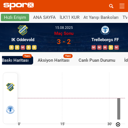
ANA SAYFA
İLK11 KUR
At Yarışı Bankoları
TV
Hızlı Erişim
15.08.2025
Maç Sonu
IK Oddevold
Trelleborgs FF
3 - 2
B
B
M
B
B
M
M
M
B
M
Yeni
Yeni
Baskı Haritası
Aksiyon Haritası
Canlı Puan Durumu
İ
0'
15'
30'