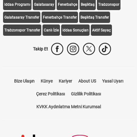
iddaa Programı
Galatasaray
Fenerbahçe
Beşiktaş
Trabzonspor
Galatasaray Transfer
Fenerbahçe Transfer
Beşiktaş Transfer
Trabzonspor Transfer
Canlı İzle
iddaa Sonuçları
Aktif Sayaç
Takip Et
Bize Ulaşın
Künye
Kariyer
About US
Yasal Uyarı
Çerez Politikası
Gizlilik Politikası
KVKK Aydınlatma Metni Kurumsal