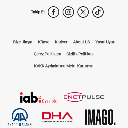
Takip Et
Bize Ulaşın
Künye
Kariyer
About US
Yasal Uyarı
Çerez Politikası
Gizlilik Politikası
KVKK Aydınlatma Metni Kurumsal