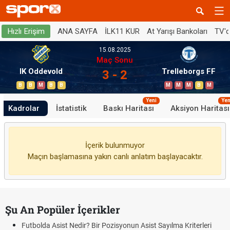
ANA SAYFA
İLK11 KUR
At Yarışı Bankoları
TV'
Hızlı Erişim
15.08.2025
Maç Sonu
IK Oddevold
Trelleborgs FF
3 - 2
B
B
M
B
B
M
M
M
B
M
Yeni
Yen
Kadrolar
İstatistik
Baskı Haritası
Aksiyon Haritası
İçerik bulunmuyor
Maçın başlamasına yakın canlı anlatım başlayacaktır.
Şu An Popüler İçerikler
Futbolda Asist Nedir? Bir Pozisyonun Asist Sayılma Kriterleri