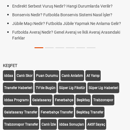
Endirekt Serbest Vuruş Nedir? Hangi Durumlarda Verilir?
Bonservis Nedir? Futbolda Bonservis Sistemi Nasıl İşler?
Jübile Maçı Nedir? Futbolda Jübile Yapmak Ne Anlama Gelir?
Futbolda Averaj Nedir? Genel Averaj ve İkili Averaj Arasındaki
Farklar
KEŞFET
iddaa
Canlı Skor
Puan Durumu
Canlı Anlatım
At Yarışı
Transfer Haberleri
TV'de Bugün
Süper Lig Fikstür
Süper Lig Haberleri
iddaa Programı
Galatasaray
Fenerbahçe
Beşiktaş
Trabzonspor
Galatasaray Transfer
Fenerbahçe Transfer
Beşiktaş Transfer
Trabzonspor Transfer
Canlı İzle
iddaa Sonuçları
Aktif Sayaç