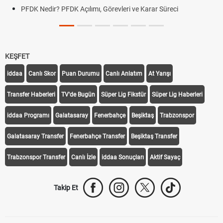
PFDK Nedir? PFDK Açılımı, Görevleri ve Karar Süreci
KEŞFET
iddaa
Canlı Skor
Puan Durumu
Canlı Anlatım
At Yarışı
Transfer Haberleri
TV'de Bugün
Süper Lig Fikstür
Süper Lig Haberleri
iddaa Programı
Galatasaray
Fenerbahçe
Beşiktaş
Trabzonspor
Galatasaray Transfer
Fenerbahçe Transfer
Beşiktaş Transfer
Trabzonspor Transfer
Canlı İzle
iddaa Sonuçları
Aktif Sayaç
Takip Et