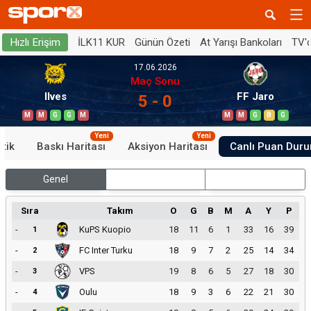
İLK11 KUR
Günün Özeti
At Yarışı Bankoları
TV'
Hızlı Erişim
17.06.2026
Maç Sonu
Ilves
FF Jaro
5 - 0
M
M
G
G
M
M
M
G
B
G
Yeni
Yeni
stik
Baskı Haritası
Aksiyon Haritası
Canlı Puan Dur
Genel
İç Saha
Dış Saha
Sıra
Takım
O
G
B
M
A
Y
P
-
KuPS Kuopio
18
11
6
1
33
16
39
1
-
FC Inter Turku
18
9
7
2
25
14
34
2
-
VPS
19
8
6
5
27
18
30
3
-
Oulu
18
9
3
6
22
21
30
4