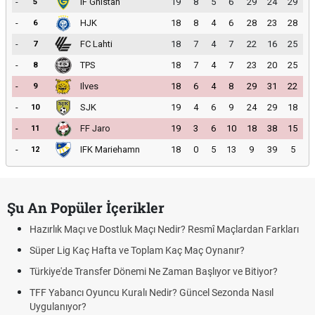
-
IF Gnistan
19
8
5
6
29
24
29
5
-
HJK
18
8
4
6
28
23
28
6
-
FC Lahti
18
7
4
7
22
16
25
7
-
TPS
18
7
4
7
23
20
25
8
-
Ilves
18
6
4
8
29
31
22
9
-
SJK
19
4
6
9
24
29
18
10
-
FF Jaro
19
3
6
10
18
38
15
11
-
IFK Mariehamn
18
0
5
13
9
39
5
12
Şu An Popüler İçerikler
Hazırlık Maçı ve Dostluk Maçı Nedir? Resmî Maçlardan Farkları
Süper Lig Kaç Hafta ve Toplam Kaç Maç Oynanır?
Türkiye'de Transfer Dönemi Ne Zaman Başlıyor ve Bitiyor?
TFF Yabancı Oyuncu Kuralı Nedir? Güncel Sezonda Nasıl
Uygulanıyor?